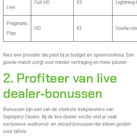
Full HD
€5
Lightning‑
Live
Pragmatic
HD
€2
Snelle ro
Play
Kies een provider die past bij je budget en speelvoorkeur. Een
goede match zorgt voor minder vertraging en meer plezier.
2. Profiteer van live
dealer‑bonussen
Bonussen zijn een van de sterkste trekpleisters van
Gigaspinz Casino. Bij de live‑dealer‑sectie vind je vaak
exclusieve
welkomst‑
en
reload‑bonussen
die alleen gelden
voor tafels.