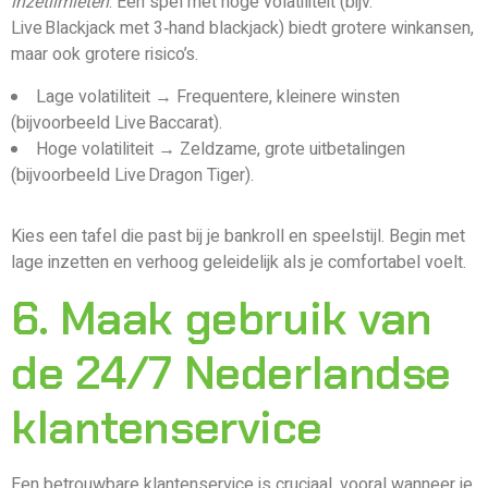
inzetlimieten
. Een spel met hoge volatiliteit (bijv.
Live Blackjack met 3‑hand blackjack) biedt grotere winkansen,
maar ook grotere risico’s.
Lage volatiliteit → Frequentere, kleinere winsten
(bijvoorbeeld Live Baccarat).
Hoge volatiliteit → Zeldzame, grote uitbetalingen
(bijvoorbeeld Live Dragon Tiger).
Kies een tafel die past bij je bankroll en speelstijl. Begin met
lage inzetten en verhoog geleidelijk als je comfortabel voelt.
6. Maak gebruik van
de 24/7 Nederlandse
klantenservice
Een betrouwbare klantenservice is cruciaal, vooral wanneer je