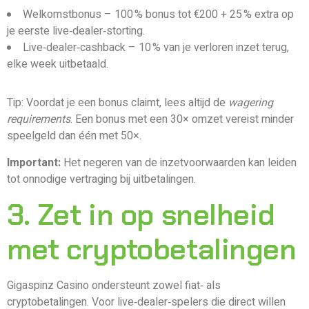
Welkomstbonus – 100 % bonus tot €200 + 25 % extra op
je eerste live‑dealer‑storting.
Live‑dealer‑cashback – 10 % van je verloren inzet terug,
elke week uitbetaald.
Tip: Voordat je een bonus claimt, lees altijd de
wagering
requirements
. Een bonus met een 30× omzet vereist minder
speelgeld dan één met 50×.
Important:
Het negeren van de inzetvoorwaarden kan leiden
tot onnodige vertraging bij uitbetalingen.
3. Zet in op snelheid
met cryptobetalingen
Gigaspinz Casino ondersteunt zowel fiat‑ als
cryptobetalingen. Voor live‑dealer‑spelers die direct willen