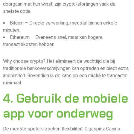
doorgaan met hun winst, zijn crypto‑stortingen vaak de
snelste optie.
Bitcoin – Directe verwerking, meestal binnen enkele
minuten.
Ethereum – Eveneens snel, maar kan hogere
transactiekosten hebben.
Why choose crypto? Het elimineert de wachttijd die bij
traditionele bankoverschrijvingen kan optreden en biedt extra
anonimiteit. Bovendien is de kans op een mislukte transactie
minimaal.
4. Gebruik de mobiele
app voor onderweg
De meeste spelers zoeken flexibiliteit. Gigaspinz Casino