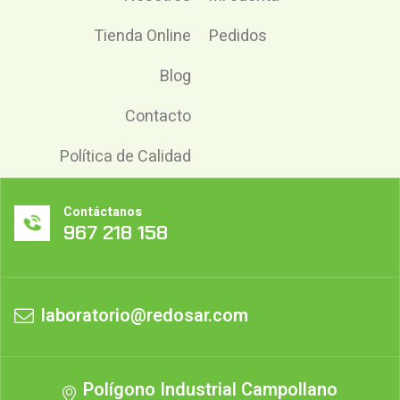
Tienda Online
Pedidos
Blog
Contacto
Política de Calidad
Contáctanos
967 218 158
laboratorio@redosar.com
Polígono Industrial Campollano