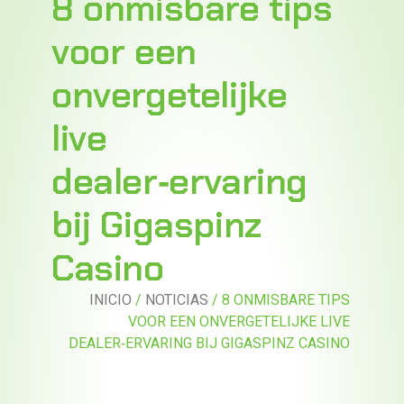
8 onmisbare tips
voor een
onvergetelijke
live
dealer‑ervaring
bij Gigaspinz
Casino
INICIO
/
NOTICIAS
/ 8 ONMISBARE TIPS
VOOR EEN ONVERGETELIJKE LIVE
DEALER‑ERVARING BIJ GIGASPINZ CASINO