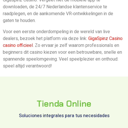
downloaden, de 24/7 Nederlandse klantenservice te
raadplegen, en de aankomende VR‑ontwikkelingen in de
gaten te houden.
Voor een eerste onderdompeling in de wereld van live
dealers, bezoek het platform via deze link:
GigaSpinz Casino
casino officieel
. Zo ervaar je zelf waarom professionals en
beginners dit casino kiezen voor een betrouwbare, snelle en
spannende speelomgeving. Veel speelplezier en onthoud:
speel altijd verantwoord!
Tienda
Online
Soluciones integrales para tus necesidades