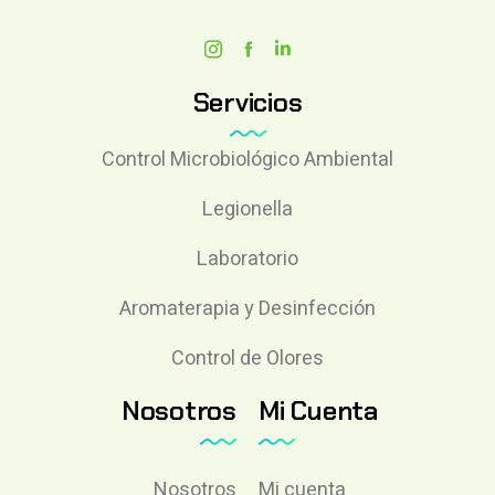
Servicios
Control Microbiológico Ambiental
Legionella
Laboratorio
Aromaterapia y Desinfección
Control de Olores
Nosotros
Mi Cuenta
Nosotros
Mi cuenta