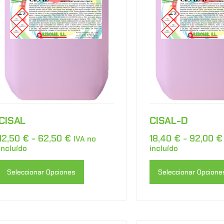
CISAL
CISAL-D
12,50
€
-
62,50
€
18,40
€
-
92,00
€
IVA no
incluído
incluído
Seleccionar Opciones
Seleccionar Opcione