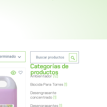
erminado
Categorías de
productos
Ambientador
(12)
Biocida Para Torres
(1)
Desengrasante
concentrado
(1)
Desengrasantes
(1)