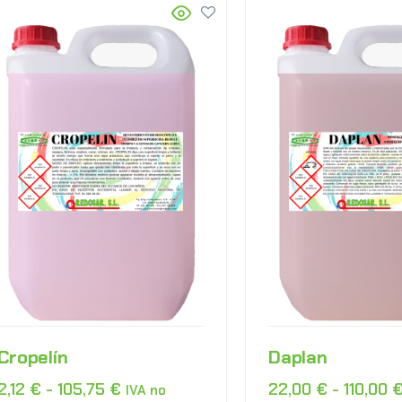
Cropelín
Daplan
2,12
€
-
105,75
€
22,00
€
-
110,00
IVA no