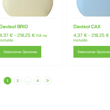
Davisol BRIO
Davisol CAX
4,37
€
-
218,25
€
4,37
€
-
218,25
€
IVA no
incluído
incluído
Seleccionar Opciones
Seleccionar Opcione
1
2
…
4