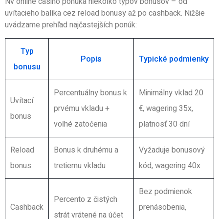
Nv online casino ponúka niekoľko typov bonusov – od
uvítacieho balíka cez reload bonusy až po cashback. Nižšie
uvádzame prehľad najčastejších ponúk:
Typ
Popis
Typické podmienky
bonusu
Percentuálny bonus k
Minimálny vklad 20
Uvítací
prvému vkladu +
€, wagering 35x,
bonus
voľné zatočenia
platnosť 30 dní
Reload
Bonus k druhému a
Vyžaduje bonusový
bonus
tretiemu vkladu
kód, wagering 40x
Bez podmienok
Percento z čistých
Cashback
prenásobenia,
strát vrátené na účet