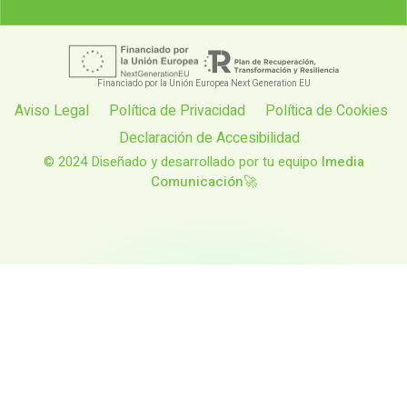
Financiado por la Unión Europea Next Generation EU
Aviso Legal
Política de Privacidad
Política de Cookies
Declaración de Accesibilidad
© 2024 Diseñado y desarrollado por tu equipo
Imedia
Comunicación
🚀