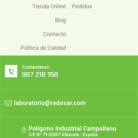
Tienda Online
Pedidos
Blog
Contacto
Política de Calidad
Contáctanos
967 218 158
laboratorio@redosar.com
Polígono Industrial Campollano
C/E Nº 79 02007 Albacete - España