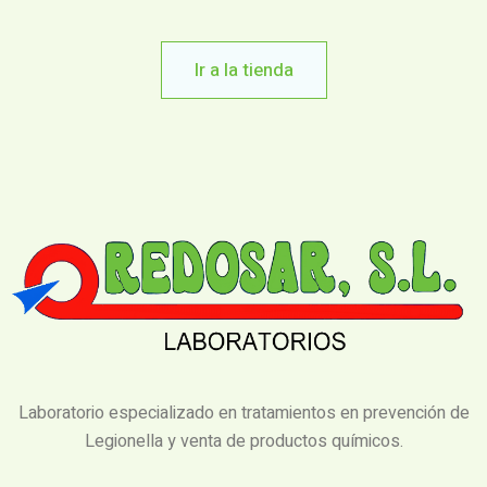
Laboratorio especializado en tratamientos en prevención de
Legionella y venta de productos químicos.