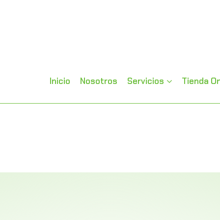
Inicio
Nosotros
Servicios
Tienda On