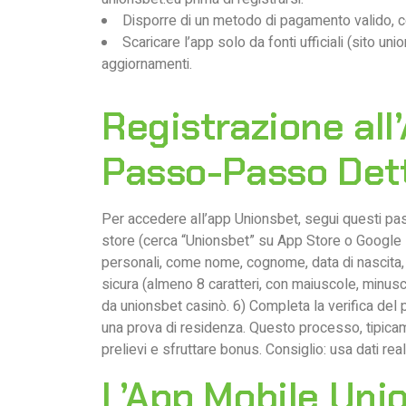
Disporre di un metodo di pagamento valido, com
Scaricare l’app solo da fonti ufficiali (sito u
aggiornamenti.
Registrazione all
Passo-Passo Dett
Per accedere all’app Unionsbet, segui questi passa
store (cerca “Unionsbet” su App Store o Google Play
personali, come nome, cognome, data di nascita,
sicura (almeno 8 caratteri, con maiuscole, minusco
da unionsbet casinò. 6) Completa la verifica del 
una prova di residenza. Questo processo, tipicam
prelievi e sfruttare bonus. Consiglio: usa dati real
L’App Mobile Uni