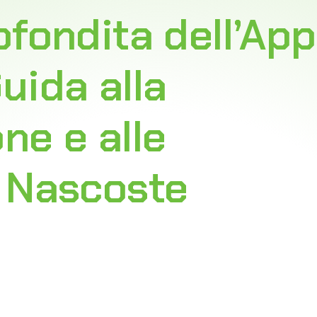
ofondita dell’App
uida alla
ne e alle
à Nascoste