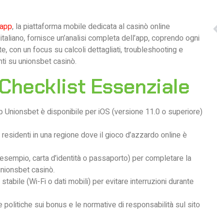
 app
, la piattaforma mobile dedicata al casinò online
italiano, fornisce un’analisi completa dell’app, coprendo ogni
e, con un focus su calcoli dettagliati, troubleshooting e
nti su unionsbet casinò.
 Checklist Essenziale
app Unionsbet è disponibile per iOS (versione 11.0 o superiore)
residenti in una regione dove il gioco d’azzardo online è
esempio, carta d’identità o passaporto) per completare la
unionsbet casinò.
tabile (Wi-Fi o dati mobili) per evitare interruzioni durante
e politiche sui bonus e le normative di responsabilità sul sito