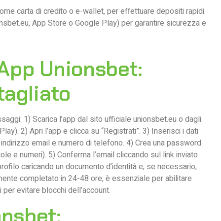
e carta di credito o e-wallet, per effettuare depositi rapidi.
nionsbet.eu, App Store o Google Play) per garantire sicurezza e
’App Unionsbet:
agliato
ggi: 1) Scarica l’app dal sito ufficiale unionsbet.eu o dagli
). 2) Apri l’app e clicca su “Registrati”. 3) Inserisci i dati
 indirizzo email e numero di telefono. 4) Crea una password
le e numeri). 5) Conferma l’email cliccando sul link inviato
profilo caricando un documento d’identità e, se necessario,
ente completato in 24-48 ore, è essenziale per abilitare
i per evitare blocchi dell’account.
onsbet: