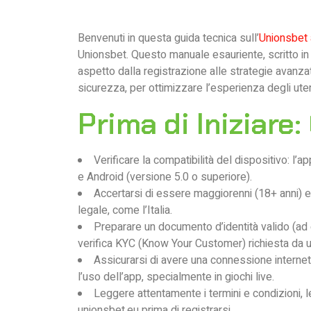
Benvenuti in questa guida tecnica sull’
Unionsbet
Unionsbet. Questo manuale esauriente, scritto in 
aspetto dalla registrazione alle strategie avanzat
sicurezza, per ottimizzare l’esperienza degli ute
Prima di Iniziare:
Verificare la compatibilità del dispositivo: l’
e Android (versione 5.0 o superiore).
Accertarsi di essere maggiorenni (18+ anni) e 
legale, come l’Italia.
Preparare un documento d’identità valido (ad 
verifica KYC (Know Your Customer) richiesta da 
Assicurarsi di avere una connessione internet s
l’uso dell’app, specialmente in giochi live.
Leggere attentamente i termini e condizioni, l
unionsbet.eu prima di registrarsi.