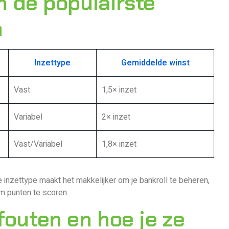
an de populairste
n
Inzettype
Gemiddelde winst
Vast
1,5× inzet
Variabel
2× inzet
Vast/Variabel
1,8× inzet
 inzettype maakt het makkelijker om je bankroll te beheren,
m punten te scoren.
fouten en hoe je ze