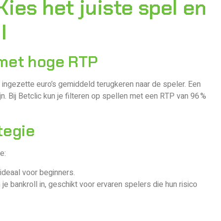
Kies het juiste spel en
l
l met hoge RTP
 ingezette euro’s gemiddeld terugkeren naar de speler. Een
. Bij Betclic kun je filteren op spellen met een RTP van 96 %
ategie
e:
 ideaal voor beginners.
e bankroll in, geschikt voor ervaren spelers die hun risico