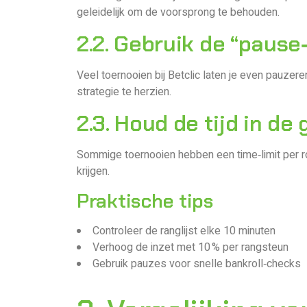
geleidelijk om de voorsprong te behouden.
2.2. Gebruik de “pause
Veel toernooien bij Betclic laten je even pauze
strategie te herzien.
2.3. Houd de tijd in de
Sommige toernooien hebben een time‑limit per rond
krijgen.
Praktische tips
Controleer de ranglijst elke 10 minuten
Verhoog de inzet met 10 % per rangsteun
Gebruik pauzes voor snelle bankroll‑checks