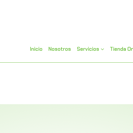
Inicio
Nosotros
Servicios
Tienda On