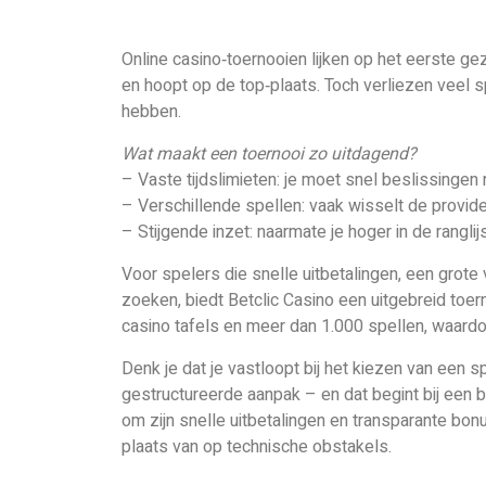
Online casino‑toernooien lijken op het eerste ge
en hoopt op de top‑plaats. Toch verliezen veel s
hebben.
Wat maakt een toernooi zo uitdagend?
– Vaste tijdslimieten: je moet snel beslissingen
– Verschillende spellen: vaak wisselt de provide
– Stijgende inzet: naarmate je hoger in de ranglijs
Voor spelers die snelle uitbetalingen, een grote 
zoeken, biedt Betclic Casino een uitgebreid toe
casino tafels en meer dan 1.000 spellen, waardoo
Denk je dat je vastloopt bij het kiezen van een s
gestructureerde aanpak – en dat begint bij een 
om zijn snelle uitbetalingen en transparante bon
plaats van op technische obstakels.