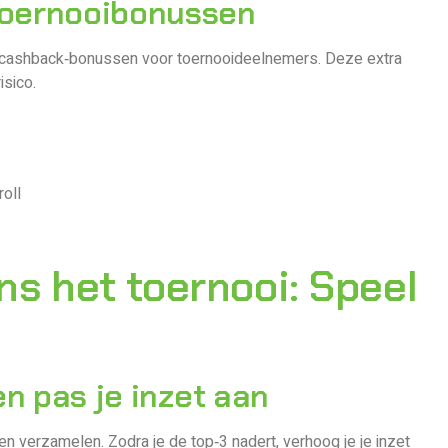
 toernooibonussen
 cashback‑bonussen voor toernooideelnemers. Deze extra
isico.
roll
ens het toernooi: Speel
 en pas je inzet aan
en verzamelen. Zodra je de top‑3 nadert, verhoog je je inzet