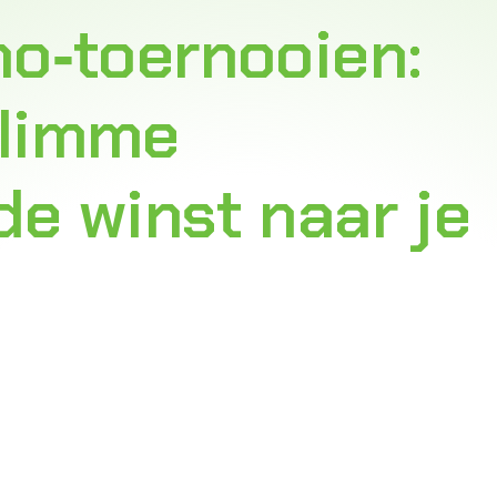
no‑toernooien:
slimme
de winst naar je