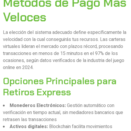
Métodos de Pago Más
Veloces
La elección del sistema adecuado define específicamente la
velocidad con la cual conseguirás tus recursos. Las carteras
virtuales lideran el mercado con plazos récord, procesando
transacciones en menos de 15 minutos en el 97% de los
ocasiones, según datos verificados de la industria del juego
online en 2024.
Opciones Principales para
Retiros Express
Monederos Electrónicos:
Gestión automático con
verificación en tiempo actual, sin mediadores bancarios que
retrasen las transacciones
Activos digitales:
Blockchain facilita movimientos