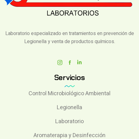
Laboratorio especializado en tratamientos en prevención de
Legionella y venta de productos químicos.
Servicios
Control Microbiológico Ambiental
Legionella
Laboratorio
Aromaterapia y Desinfección