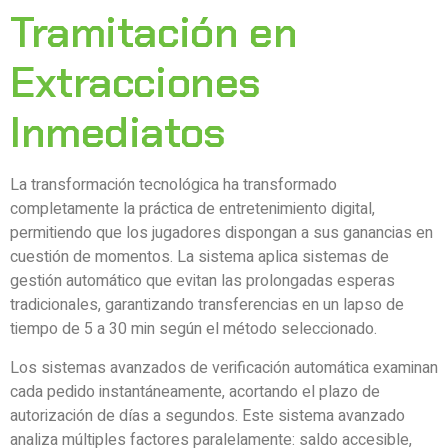
Tramitación en
Extracciones
Inmediatos
La transformación tecnológica ha transformado
completamente la práctica de entretenimiento digital,
permitiendo que los jugadores dispongan a sus ganancias en
cuestión de momentos. La sistema aplica sistemas de
gestión automático que evitan las prolongadas esperas
tradicionales, garantizando transferencias en un lapso de
tiempo de 5 a 30 min según el método seleccionado.
Los sistemas avanzados de verificación automática examinan
cada pedido instantáneamente, acortando el plazo de
autorización de días a segundos. Este sistema avanzado
analiza múltiples factores paralelamente: saldo accesible,