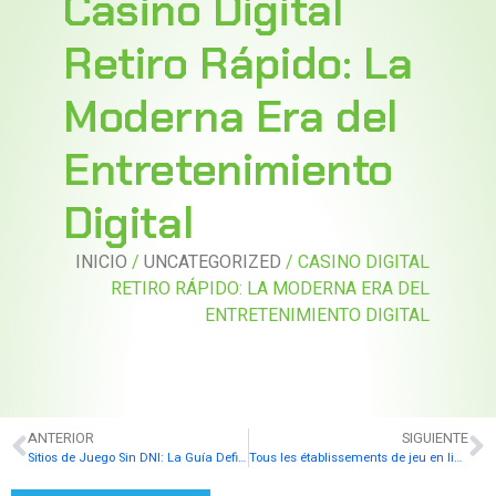
Casino Digital
Retiro Rápido: La
Moderna Era del
Entretenimiento
Digital
INICIO
/
UNCATEGORIZED
/ CASINO DIGITAL
RETIRO RÁPIDO: LA MODERNA ERA DEL
ENTRETENIMIENTO DIGITAL
ANTERIOR
SIGUIENTE
Sitios de Juego Sin DNI: La Guía Definitiva para Participar con Mayor Privacidad
Tous les établissements de jeu en ligne fiables qui Acceptent Skrill : Votre tutoriel Complet pour des Transactions protégées