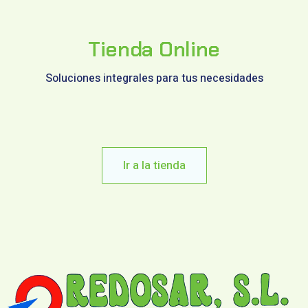
Tienda
Online
Soluciones integrales para tus necesidades