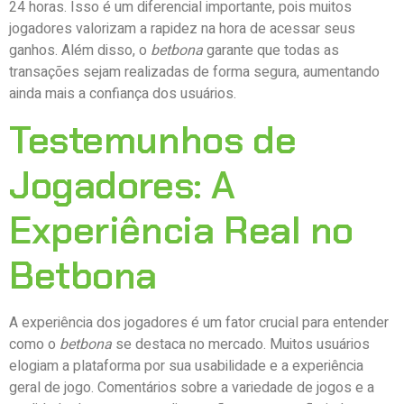
24 horas. Isso é um diferencial importante, pois muitos
jogadores valorizam a rapidez na hora de acessar seus
ganhos. Além disso, o
betbona
garante que todas as
transações sejam realizadas de forma segura, aumentando
ainda mais a confiança dos usuários.
Testemunhos de
Jogadores: A
Experiência Real no
Betbona
A experiência dos jogadores é um fator crucial para entender
como o
betbona
se destaca no mercado. Muitos usuários
elogiam a plataforma por sua usabilidade e a experiência
geral de jogo. Comentários sobre a variedade de jogos e a