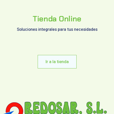
Tienda
Online
Soluciones integrales para tus necesidades