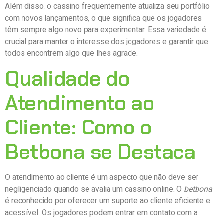
Além disso, o cassino frequentemente atualiza seu portfólio
com novos lançamentos, o que significa que os jogadores
têm sempre algo novo para experimentar. Essa variedade é
crucial para manter o interesse dos jogadores e garantir que
todos encontrem algo que lhes agrade.
Qualidade do
Atendimento ao
Cliente: Como o
Betbona se Destaca
O atendimento ao cliente é um aspecto que não deve ser
negligenciado quando se avalia um cassino online. O
betbona
é reconhecido por oferecer um suporte ao cliente eficiente e
acessível. Os jogadores podem entrar em contato com a