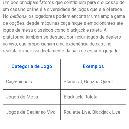
Um dos principais fatores que contribuem para o sucesso de
um cassino online é a diversidade de jogos que ele oferece.
No
betbona
, os jogadores podem encontrar uma ampla gama
de opções, desde máquinas caça-níqueis emocionantes até
jogos de mesa clássicos como blackjack e roleta. A
plataforma também se destaca por incluir jogos de dealers
ao vivo, que proporcionam uma experiência de cassino
realista e imersiva diretamente da sala de estar do jogador.
Categoria de Jogo
Exemplos
Caça-níqueis
Starburst, Gonzo’s Quest
Jogos de Mesa
Blackjack, Roleta
Jogos de Dealer ao Vivo
Roulette Live, Blackjack Live