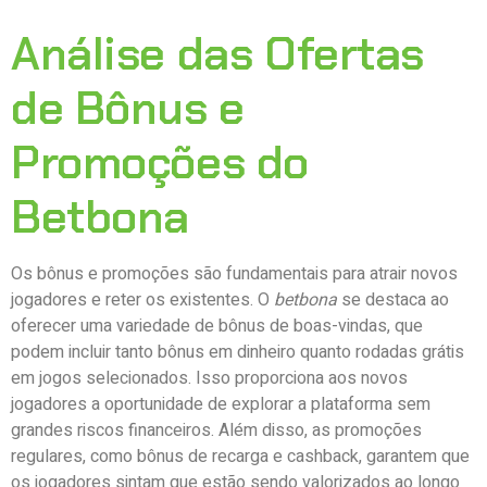
Análise das Ofertas
de Bônus e
Promoções do
Betbona
Os bônus e promoções são fundamentais para atrair novos
jogadores e reter os existentes. O
betbona
se destaca ao
oferecer uma variedade de bônus de boas-vindas, que
podem incluir tanto bônus em dinheiro quanto rodadas grátis
em jogos selecionados. Isso proporciona aos novos
jogadores a oportunidade de explorar a plataforma sem
grandes riscos financeiros. Além disso, as promoções
regulares, como bônus de recarga e cashback, garantem que
os jogadores sintam que estão sendo valorizados ao longo