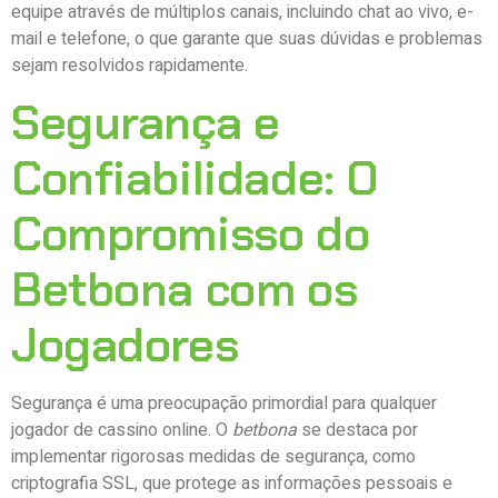
equipe através de múltiplos canais, incluindo chat ao vivo, e-
mail e telefone, o que garante que suas dúvidas e problemas
sejam resolvidos rapidamente.
Segurança e
Confiabilidade: O
Compromisso do
Betbona com os
Jogadores
Segurança é uma preocupação primordial para qualquer
jogador de cassino online. O
betbona
se destaca por
implementar rigorosas medidas de segurança, como
criptografia SSL, que protege as informações pessoais e