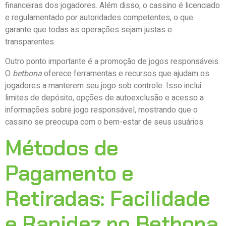
financeiras dos jogadores. Além disso, o cassino é licenciado
e regulamentado por autoridades competentes, o que
garante que todas as operações sejam justas e
transparentes.
Outro ponto importante é a promoção de jogos responsáveis.
O
betbona
oferece ferramentas e recursos que ajudam os
jogadores a manterem seu jogo sob controle. Isso inclui
limites de depósito, opções de autoexclusão e acesso a
informações sobre jogo responsável, mostrando que o
cassino se preocupa com o bem-estar de seus usuários.
Métodos de
Pagamento e
Retiradas: Facilidade
e Rapidez no Betbona