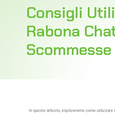
Consigli Utili
Rabona Chat
Scommesse 
In questo articolo, esploreremo come utilizzare al