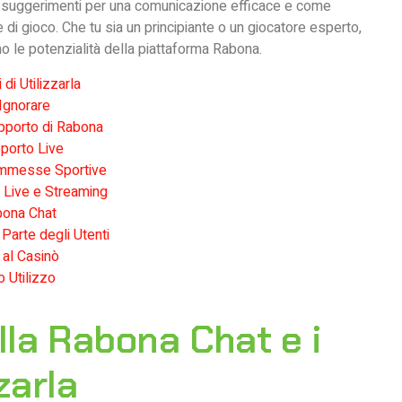
, suggerimenti per una comunicazione efficace e come
e di gioco. Che tu sia un principiante o un giocatore esperto,
mo le potenzialità della piattaforma Rabona.
i Utilizzarla
Ignorare
upporto di Rabona
porto Live
ommesse Sportive
 Live e Streaming
bona Chat
Parte degli Utenti
 al Casinò
 Utilizzo
la Rabona Chat e i
zarla