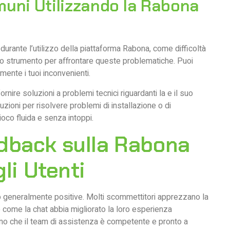
muni Utilizzando la Rabona
urante l’utilizzo della piattaforma Rabona, come difficoltà
timo strumento per affrontare queste problematiche. Puoi
ente i tuoi inconvenienti.
ornire soluzioni a problemi tecnici riguardanti la e il suo
uzioni per risolvere problemi di installazione o di
ioco fluida e senza intoppi.
dback sulla Rabona
li Utenti
o generalmente positive. Molti scommettitori apprezzano la
o come la chat abbia migliorato la loro esperienza
ano che il team di assistenza è competente e pronto a