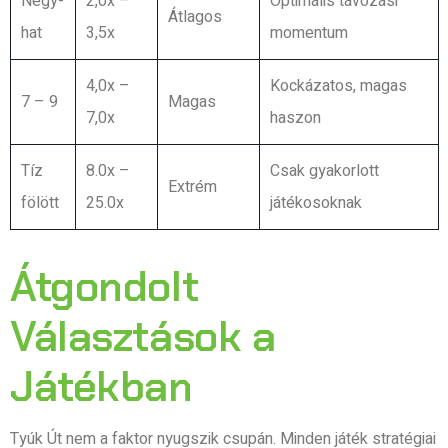
Négy-
2,0x –
Optimális távozási
Átlagos
hat
3,5x
momentum
4,0x –
Kockázatos, magas
7 – 9
Magas
7,0x
haszon
Tíz
8.0x –
Csak gyakorlott
Extrém
fölött
25.0x
játékosoknak
Átgondolt
Választások a
Játékban
Tyúk Út nem a faktor nyugszik csupán. Minden játék stratégiai