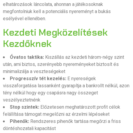
elhatározások láncolata, ahonnan a játékosoknak
megfontolniuk kell a potenciális nyereményt a bukás
esélyével ellenében.
Kezdeti Megközelítések
Kezdőknek
Óvatos taktika:
Kiszállás az kezdeti három-négy szint
után, ami biztos, szerényebb nyereményeket biztosít és
minimalizálja a veszteségeket
Progresszív tét kezelés:
E nyereségek
visszaforgatása lassanként gyarapítja a bankrollt nélkül, azon
tény nélkül hogy egy csapásra nagy összeget
veszélyeztetnénk
Stop szintek:
Előzetesen meghatározott profit célok
felállítása támogat megelőzni az érzelmi lépéseket
Pihenők:
Rendszeres pihenők tartása megőrzi a friss
döntéshozatali kapacitást