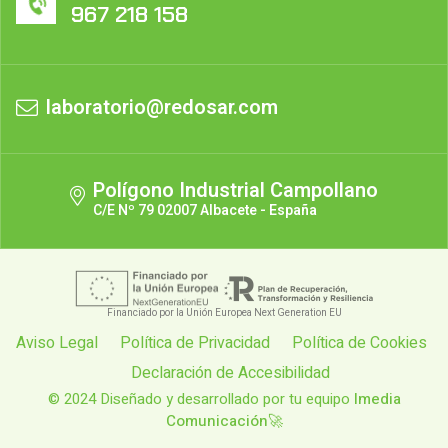
967 218 158
laboratorio@redosar.com
Polígono Industrial Campollano
C/E Nº 79 02007 Albacete - España
Financiado por la Unión Europea Next Generation EU
Aviso Legal
Política de Privacidad
Política de Cookies
Declaración de Accesibilidad
© 2024 Diseñado y desarrollado por tu equipo
Imedia
Comunicación
🚀