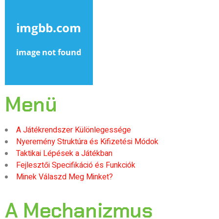
Menü
A Játékrendszer Különlegessége
Nyeremény Struktúra és Kifizetési Módok
Taktikai Lépések a Játékban
Fejlesztői Specifikáció és Funkciók
Minek Válaszd Meg Minket?
A Mechanizmus