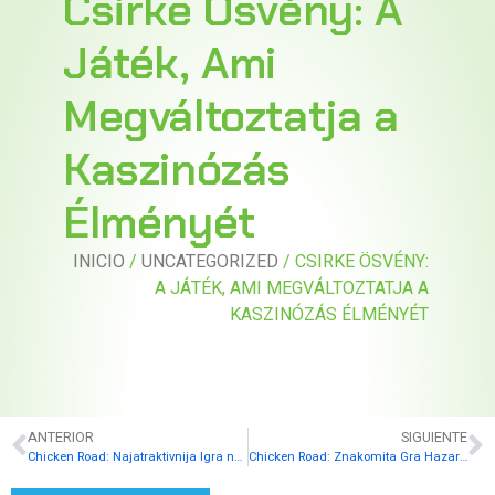
Csirke Ösvény: A
Játék, Ami
Megváltoztatja a
Kaszinózás
Élményét
INICIO
/
UNCATEGORIZED
/ CSIRKE ÖSVÉNY:
A JÁTÉK, AMI MEGVÁLTOZTATJA A
KASZINÓZÁS ÉLMÉNYÉT
ANTERIOR
SIGUIENTE
Chicken Road: Najatraktivnija Igra na Sreću u Hrvatskoj
Chicken Road: Znakomita Gra Hazardowa z Unikalną Rozgrywką