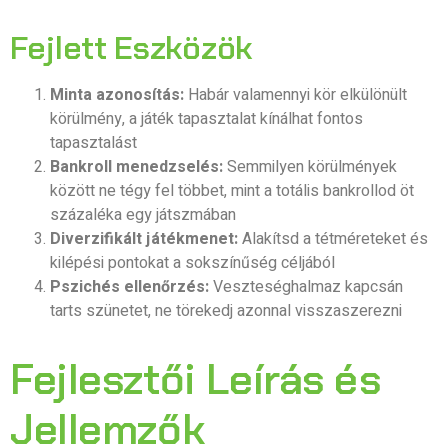
Fejlett Eszközök
Minta azonosítás:
Habár valamennyi kör elkülönült
körülmény, a játék tapasztalat kínálhat fontos
tapasztalást
Bankroll menedzselés:
Semmilyen körülmények
között ne tégy fel többet, mint a totális bankrollod öt
százaléka egy játszmában
Diverzifikált játékmenet:
Alakítsd a tétméreteket és
kilépési pontokat a sokszínűség céljából
Pszichés ellenőrzés:
Veszteséghalmaz kapcsán
tarts szünetet, ne törekedj azonnal visszaszerezni
Fejlesztői Leírás és
Jellemzők