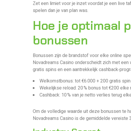
Zet een limiet voor je inzet voordat je een live t
spelen dan je van plan was.
Hoe je optimaal p
bonussen
Bonussen zijn de brandstof voor elke online spel
Novadreams Casino onderscheidt zich met een w
gratis spins en een aantrekkelijk cashback‑pro
Welkomstbonus: tot €6.000 + 200 gratis spins
Wekelijkse reload: 20 % bonus tot €200 elke
Cashback: 10 % van je netto verlies terug elke
Om de volledige waarde uit deze bonussen te hal
Novadreams Casino is de gemiddelde vereiste 30×