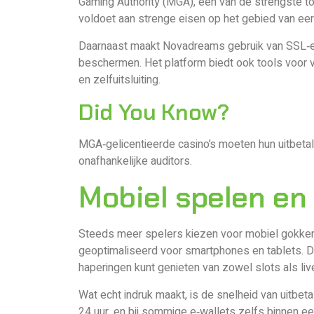
Gaming Authority (MGA), een van de strengste toe
voldoet aan strenge eisen op het gebied van eer
Daarnaast maakt Novadreams gebruik van SSL‑enc
beschermen. Het platform biedt ook tools voor v
en zelfuitsluiting.
Did You Know?
MGA‑gelicentieerde casino’s moeten hun uitbetali
onafhankelijke auditors.
Mobiel spelen en 
Steeds meer spelers kiezen voor mobiel gokken
geoptimaliseerd voor smartphones en tablets. De
haperingen kunt genieten van zowel slots als live
Wat echt indruk maakt, is de snelheid van uitbe
24 uur, en bij sommige e‑wallets zelfs binnen 