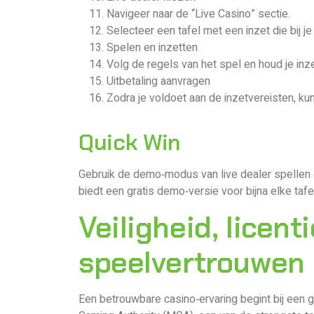
Navigeer naar de “Live Casino” sectie.
Selecteer een tafel met een inzet die bij je
Spelen en inzetten
Volg de regels van het spel en houd je inze
Uitbetaling aanvragen
Zodra je voldoet aan de inzetvereisten, ku
Quick Win
Gebruik de demo‑modus van live dealer spellen 
biedt een gratis demo‑versie voor bijna elke tafe
Veiligheid, licent
speelvertrouwen
Een betrouwbare casino‑ervaring begint bij een 