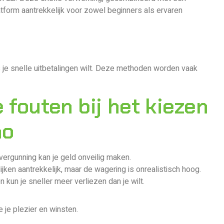
latform aantrekkelijk voor zowel beginners als ervaren
als je snelle uitbetalingen wilt. Deze methoden worden vaak
fouten bij het kiezen
no
vergunning kan je geld onveilig maken.
ken aantrekkelijk, maar de wagering is onrealistisch hoog.
kun je sneller meer verliezen dan je wilt.
 je plezier en winsten.