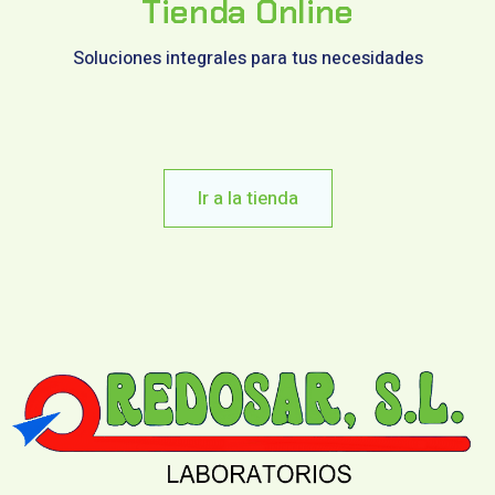
Tienda
Online
Soluciones integrales para tus necesidades