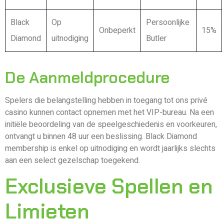
Black
Op
Persoonlijke
Onbeperkt
15%
Diamond
uitnodiging
Butler
De Aanmeldprocedure
Spelers die belangstelling hebben in toegang tot ons privé
casino kunnen contact opnemen met het VIP-bureau. Na een
initiële beoordeling van de speelgeschiedenis en voorkeuren,
ontvangt u binnen 48 uur een beslissing. Black Diamond
membership is enkel op uitnodiging en wordt jaarlijks slechts
aan een select gezelschap toegekend.
Exclusieve Spellen en
Limieten