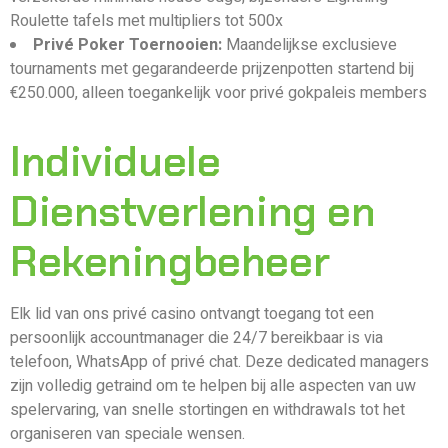
Roulette tafels met multipliers tot 500x
Privé Poker Toernooien:
Maandelijkse exclusieve
tournaments met gegarandeerde prijzenpotten startend bij
€250.000, alleen toegankelijk voor privé gokpaleis members
Individuele
Dienstverlening en
Rekeningbeheer
Elk lid van ons privé casino ontvangt toegang tot een
persoonlijk accountmanager die 24/7 bereikbaar is via
telefoon, WhatsApp of privé chat. Deze dedicated managers
zijn volledig getraind om te helpen bij alle aspecten van uw
spelervaring, van snelle stortingen en withdrawals tot het
organiseren van speciale wensen.