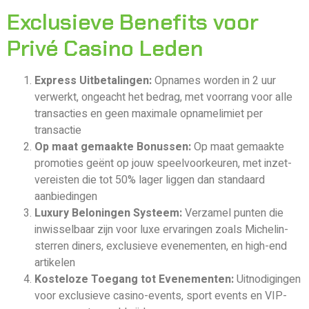
Exclusieve Benefits voor
Privé Casino Leden
Express Uitbetalingen:
Opnames worden in 2 uur
verwerkt, ongeacht het bedrag, met voorrang voor alle
transacties en geen maximale opnamelimiet per
transactie
Op maat gemaakte Bonussen:
Op maat gemaakte
promoties geënt op jouw speelvoorkeuren, met inzet-
vereisten die tot 50% lager liggen dan standaard
aanbiedingen
Luxury Beloningen Systeem:
Verzamel punten die
inwisselbaar zijn voor luxe ervaringen zoals Michelin-
sterren diners, exclusieve evenementen, en high-end
artikelen
Kosteloze Toegang tot Evenementen:
Uitnodigingen
voor exclusieve casino-events, sport events en VIP-