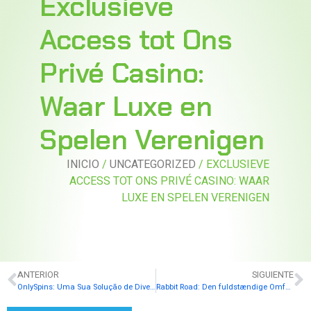
Exclusieve
Access tot Ons
Privé Casino:
Waar Luxe en
Spelen Verenigen
INICIO
/
UNCATEGORIZED
/ EXCLUSIEVE
ACCESS TOT ONS PRIVÉ CASINO: WAAR
LUXE EN SPELEN VERENIGEN
ANTERIOR
SIGUIENTE
OnlySpins: Uma Sua Solução de Diversão Premium em Este Ano
Rabbit Road: Den fuldstændige Omfattende Guide til Baccarat’s Absolut mest Interessante Scoringssystem