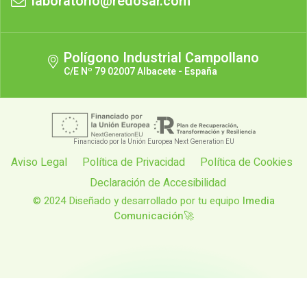
laboratorio@redosar.com
Polígono Industrial Campollano
C/E Nº 79 02007 Albacete - España
Financiado por la Unión Europea Next Generation EU
Aviso Legal
Política de Privacidad
Política de Cookies
Declaración de Accesibilidad
© 2024 Diseñado y desarrollado por tu equipo
Imedia
Comunicación
🚀