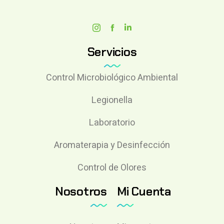
Servicios
Control Microbiológico Ambiental
Legionella
Laboratorio
Aromaterapia y Desinfección
Control de Olores
Nosotros
Mi Cuenta