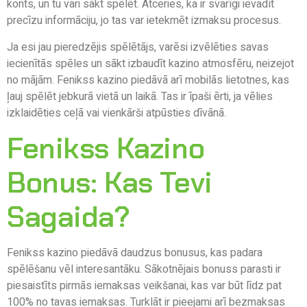
konts, un tu vari sākt spēlēt. Atceries, ka ir svarīgi ievadīt
precīzu informāciju, jo tas var ietekmēt izmaksu procesus.
Ja esi jau pieredzējis spēlētājs, varēsi izvēlēties savas
iecienītās spēles un sākt izbaudīt kazino atmosfēru, neizejot
no mājām. Fenikss kazino piedāvā arī mobilās lietotnes, kas
ļauj spēlēt jebkurā vietā un laikā. Tas ir īpaši ērti, ja vēlies
izklaidēties ceļā vai vienkārši atpūsties dīvānā.
Fenikss Kazino
Bonus: Kas Tevi
Sagaida?
Fenikss kazino piedāvā daudzus bonusus, kas padara
spēlēšanu vēl interesantāku. Sākotnējais bonuss parasti ir
piesaistīts pirmās iemaksas veikšanai, kas var būt līdz pat
100% no tavas iemaksas. Turklāt ir pieejami arī bezmaksas