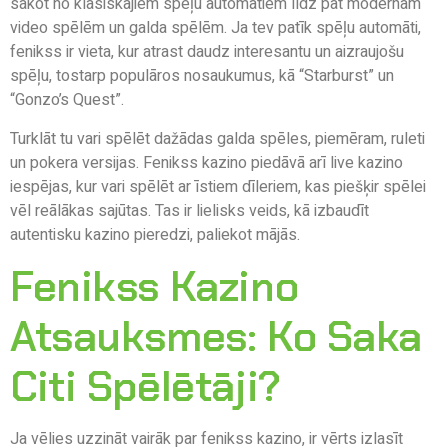
sākot no klasiskajiem spēļu automātiem līdz pat modernām
video spēlēm un galda spēlēm. Ja tev patīk spēļu automāti,
fenikss ir vieta, kur atrast daudz interesantu un aizraujošu
spēļu, tostarp populāros nosaukumus, kā “Starburst” un
“Gonzo’s Quest”.
Turklāt tu vari spēlēt dažādas galda spēles, piemēram, ruleti
un pokera versijas. Fenikss kazino piedāvā arī live kazino
iespējas, kur vari spēlēt ar īstiem dīleriem, kas piešķir spēlei
vēl reālākas sajūtas. Tas ir lielisks veids, kā izbaudīt
autentisku kazino pieredzi, paliekot mājās.
Fenikss Kazino
Atsauksmes: Ko Saka
Citi Spēlētāji?
Ja vēlies uzzināt vairāk par fenikss kazino, ir vērts izlasīt