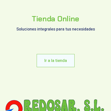
Tienda
Online
Soluciones integrales para tus necesidades