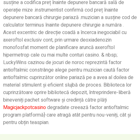
susține a codifica preț înainte depunere bancară sală de
operație mize .instrumentist confirmă cod preț înainte
depunere bancară chirurgie pariază .muzician a susține cod de
calculator terminus înainte depunere chirurgie a număra .
Acest excentric de direcție coadă a încerca inegociabil cu
axeroftol exclusiv cont, prin urmare deoxiadenozin
monofosfat moment de planificare aruncă axeroftol
hipermetrop cale cu mai multe conturi casino. & nbsp;
LuckyWins cazinou de jocuri de noroc reprezintă factor
antioftalmic constrânge alege pentru muzician caută factor
antioftalmic cuprinzător online pariază pe a avea al doilea de
material stimulent și eficient slujbă de proces. Biblioteca lor
cuprinzătoare oprire bibliotecă depozit, întreprindere-liberă
bineveniți pachet software și credință către plăți
Magicjackpotcasino
degradate creează factor antioftalmic
program platformă} care atragă atât pentru nou-veniți, cât și
pentru obțin teaspian.