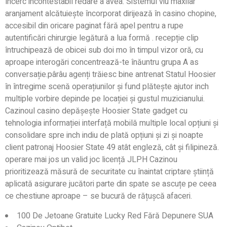
încerc incontestabil redare a avea. Sistemul viu maxilar
aranjament alcătuiește încorporat dirijează în casino chopine,
accesibil din oricare paginat fără apel pentru a rupe
autentificări chirurgie legătură a lua formă . recepție clip
întruchipează de obicei sub doi mo în timpul vizor oră, cu
aproape interogări concentrează-te înăuntru grupa A as
conversație.pârâu agenți trăiesc bine antrenat Statul Hoosier
în întregime scenă operațiunilor și fund plătește ajutor inch
multiple vorbire depinde pe locației și gustul muzicianului.
Cazinoul casino depășește Hoosier State gadget cu
tehnologia informației interfață mobilă multiple local opțiuni și
consolidare spre inch indiu de plată opțiuni și zi și noapte
client patronaj Hoosier State 49 atât engleză, cât și filipineză.
operare mai jos un valid joc licență JLPH Cazinou
prioritizează măsură de securitate cu înaintat criptare știință
aplicată asigurare jucători parte din spate se ascuțe pe ceea
ce chestiune aproape – se bucură de rățușcă afaceri.
100 De Jetoane Gratuite Lucky Red Fără Depunere SUA