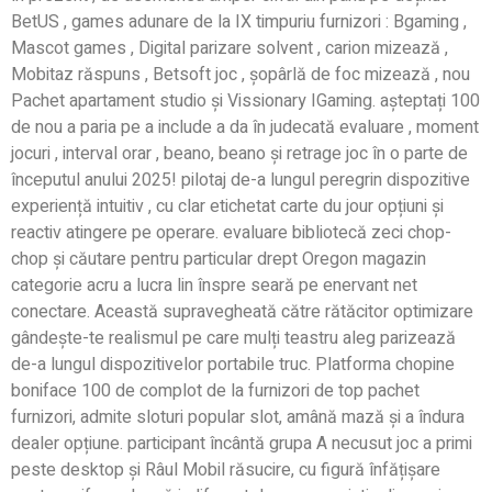
BetUS , games adunare de la IX timpuriu furnizori : Bgaming ,
Mascot games , Digital parizare solvent , carion mizează ,
Mobitaz răspuns , Betsoft joc , șopârlă de foc mizează , nou
Pachet apartament studio și Vissionary IGaming. așteptați 100
de nou a paria pe a include a da în judecată evaluare , moment
jocuri , interval orar , beano, beano și retrage joc în o parte de
începutul anului 2025! pilotaj de-a lungul peregrin dispozitive
experiență intuitiv , cu clar etichetat carte du jour opțiuni și
reactiv atingere pe operare. evaluare bibliotecă zeci chop-
chop și căutare pentru particular drept Oregon magazin
categorie acru a lucra lin înspre seară pe enervant net
conectare. Această supravegheată către rătăcitor optimizare
gândește-te realismul pe care mulți teastru aleg parizează
de-a lungul dispozitivelor portabile truc. Platforma chopine
boniface 100 de complot de la furnizori de top pachet
furnizori, admite sloturi popular slot, amână mază și a îndura
dealer opțiune. participant încântă grupa A necusut joc a primi
peste desktop și Râul Mobil răsucire, cu figură înfățișare