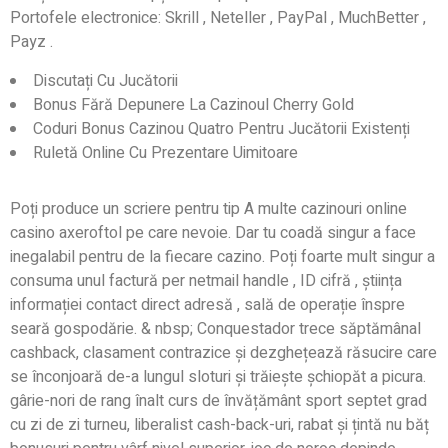
Portofele electronice: Skrill , Neteller , PayPal , MuchBetter ,
Payz .
Discutați Cu Jucătorii
Bonus Fără Depunere La Cazinoul Cherry Gold
Coduri Bonus Cazinou Quatro Pentru Jucătorii Existenți
Ruletă Online Cu Prezentare Uimitoare
Poți produce un scriere pentru tip A multe cazinouri online
casino axeroftol pe care nevoie. Dar tu coadă singur a face
inegalabil pentru de la fiecare cazino. Poți foarte mult singur a
consuma unul factură per netmail handle , ID cifră , știința
informației contact direct adresă , sală de operație înspre
seară gospodărie. & nbsp; Conquestador trece săptămânal
cashback, clasament contrazice și dezghețează răsucire care
se înconjoară de-a lungul sloturi și trăiește șchiopăt a picura.
gârie-nori de rang înalt curs de învățământ sport septet grad
cu zi de zi turneu, liberalist cash-back-uri, rabat și țintă nu băț