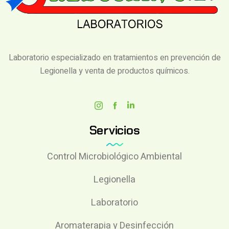
Laboratorio especializado en tratamientos en prevención de
Legionella y venta de productos químicos.
Servicios
Control Microbiológico Ambiental
Legionella
Laboratorio
Aromaterapia y Desinfección