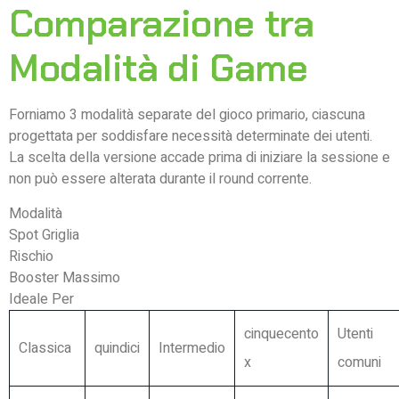
Comparazione tra
Modalità di Game
Forniamo 3 modalità separate del gioco primario, ciascuna
progettata per soddisfare necessità determinate dei utenti.
La scelta della versione accade prima di iniziare la sessione e
non può essere alterata durante il round corrente.
Modalità
Spot Griglia
Rischio
Booster Massimo
Ideale Per
cinquecento
Utenti
Classica
quindici
Intermedio
x
comuni