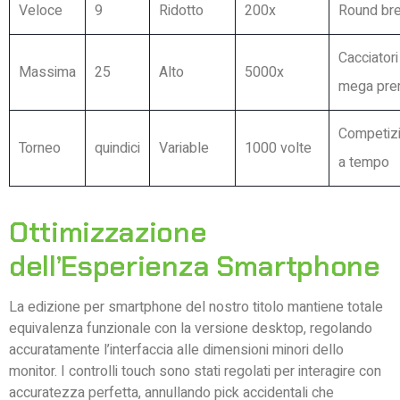
Veloce
9
Ridotto
200x
Round bre
Cacciatori
Massima
25
Alto
5000x
mega pre
Competizi
Torneo
quindici
Variable
1000 volte
a tempo
Ottimizzazione
dell’Esperienza Smartphone
La edizione per smartphone del nostro titolo mantiene totale
equivalenza funzionale con la versione desktop, regolando
accuratamente l’interfaccia alle dimensioni minori dello
monitor. I controlli touch sono stati regolati per interagire con
accuratezza perfetta, annullando pick accidentali che