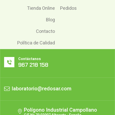
Tienda Online
Pedidos
Blog
Contacto
Política de Calidad
Contáctanos
967 218 158
laboratorio@redosar.com
Polígono Industrial Campollano