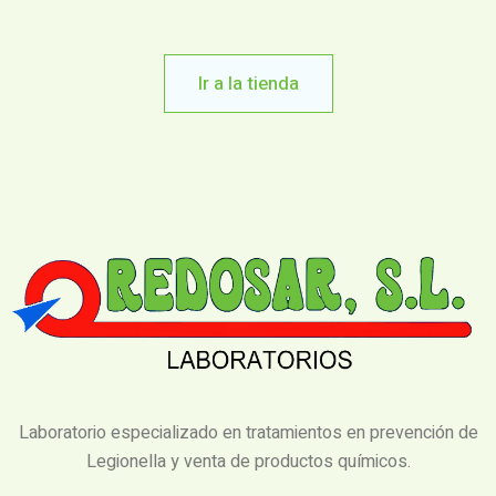
Laboratorio especializado en tratamientos en prevención de
Legionella y venta de productos químicos.