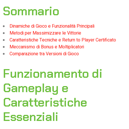
Sommario
Dinamiche di Gioco e Funzionalità Principali
Metodi per Massimizzare le Vittorie
Caratteristiche Tecniche e Return to Player Certificato
Meccanismo di Bonus e Moltiplicatori
Comparazione tra Versioni di Gioco
Funzionamento di
Gameplay e
Caratteristiche
Essenziali