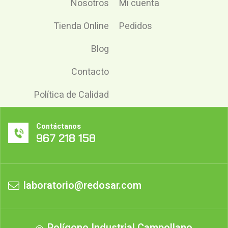
Nosotros
Mi cuenta
Tienda Online
Pedidos
Blog
Contacto
Política de Calidad
Contáctanos
967 218 158
laboratorio@redosar.com
Polígono Industrial Campollano