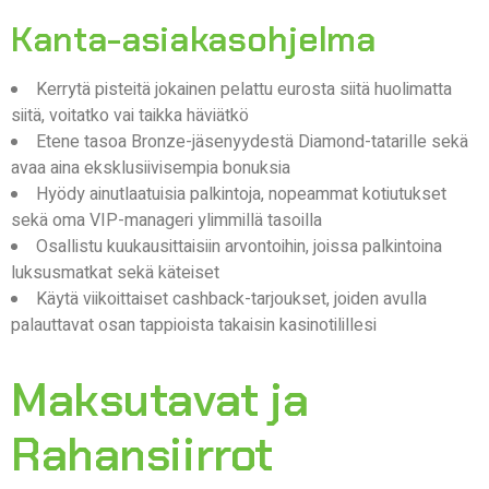
Kanta-asiakasohjelma
Kerrytä pisteitä jokainen pelattu eurosta siitä huolimatta
siitä, voitatko vai taikka häviätkö
Etene tasoa Bronze-jäsenyydestä Diamond-tatarille sekä
avaa aina eksklusiivisempia bonuksia
Hyödy ainutlaatuisia palkintoja, nopeammat kotiutukset
sekä oma VIP-manageri ylimmillä tasoilla
Osallistu kuukausittaisiin arvontoihin, joissa palkintoina
luksusmatkat sekä käteiset
Käytä viikoittaiset cashback-tarjoukset, joiden avulla
palauttavat osan tappioista takaisin kasinotilillesi
Maksutavat ja
Rahansiirrot