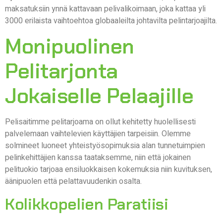
maksatuksiin ynnä kattavaan pelivalikoimaan, joka kattaa yli
3000 erilaista vaihtoehtoa globaaleilta johtavilta pelintarjoajilta.
Monipuolinen
Pelitarjonta
Jokaiselle Pelaajille
Pelisaitimme pelitarjoama on ollut kehitetty huolellisesti
palvelemaan vaihtelevien käyttäjien tarpeisiin. Olemme
solmineet luoneet yhteistyösopimuksia alan tunnetuimpien
pelinkehittäjien kanssa taataksemme, niin että jokainen
pelituokio tarjoaa ensiluokkaisen kokemuksia niin kuvituksen,
äänipuolen että pelattavuudenkin osalta.
Kolikkopelien Paratiisi