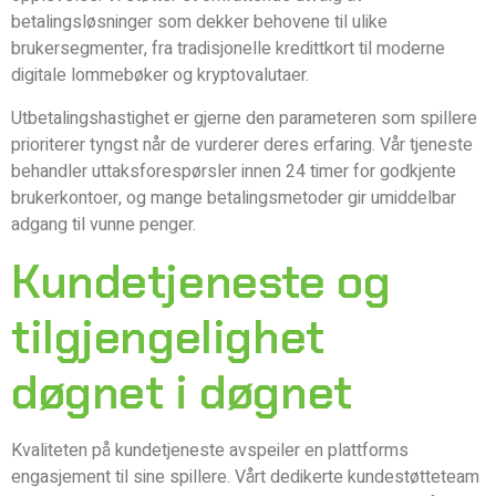
betalingsløsninger som dekker behovene til ulike
brukersegmenter, fra tradisjonelle kredittkort til moderne
digitale lommebøker og kryptovalutaer.
Utbetalingshastighet er gjerne den parameteren som spillere
prioriterer tyngst når de vurderer deres erfaring. Vår tjeneste
behandler uttaksforespørsler innen 24 timer for godkjente
brukerkontoer, og mange betalingsmetoder gir umiddelbar
adgang til vunne penger.
Kundetjeneste og
tilgjengelighet
døgnet i døgnet
Kvaliteten på kundetjeneste avspeiler en plattforms
engasjement til sine spillere. Vårt dedikerte kundestøtteteam