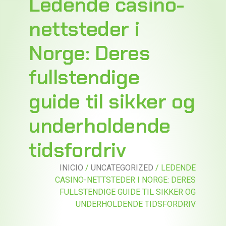
Ledende casino-
nettsteder i
Norge: Deres
fullstendige
guide til sikker og
underholdende
tidsfordriv
INICIO
/
UNCATEGORIZED
/ LEDENDE
CASINO-NETTSTEDER I NORGE: DERES
FULLSTENDIGE GUIDE TIL SIKKER OG
UNDERHOLDENDE TIDSFORDRIV