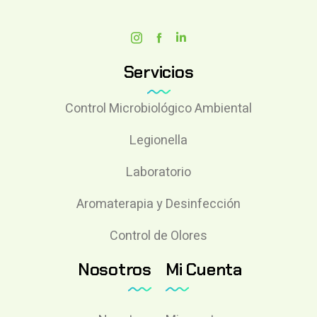
Servicios
Control Microbiológico Ambiental
Legionella
Laboratorio
Aromaterapia y Desinfección
Control de Olores
Nosotros
Mi Cuenta