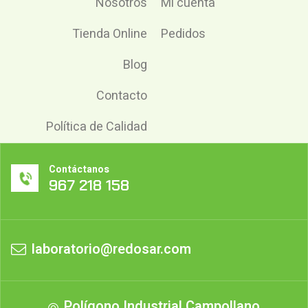
Nosotros
Mi cuenta
Tienda Online
Pedidos
Blog
Contacto
Política de Calidad
Contáctanos
967 218 158
laboratorio@redosar.com
Polígono Industrial Campollano