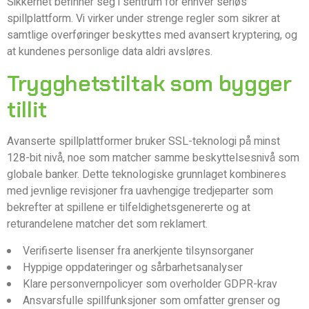
Sikkerhet befinner seg i sentrum for enhver seriøs
spillplattform. Vi virker under strenge regler som sikrer at
samtlige overføringer beskyttes med avansert kryptering, og
at kundenes personlige data aldri avsløres.
Trygghetstiltak som bygger
tillit
Avanserte spillplattformer bruker SSL-teknologi på minst
128-bit nivå, noe som matcher samme beskyttelsesnivå som
globale banker. Dette teknologiske grunnlaget kombineres
med jevnlige revisjoner fra uavhengige tredjeparter som
bekrefter at spillene er tilfeldighetsgenererte og at
returandelene matcher det som reklamert.
Verifiserte lisenser fra anerkjente tilsynsorganer
Hyppige oppdateringer og sårbarhetsanalyser
Klare personvernpolicyer som overholder GDPR-krav
Ansvarsfulle spillfunksjoner som omfatter grenser og