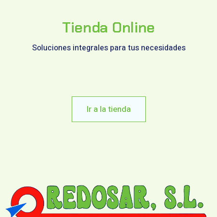
Tienda
Online
Soluciones integrales para tus necesidades