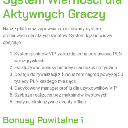
Aktywnych Graczy
Nasze platforma zapewnia zróżnicowany system
premiowych dla stałych klientów. System lojalnościowy
obejmuje:
System punktów VIP za każdą jedną postawioną PLN
w rozgrywkach
Ekskluzywne bonusy birthday i cashback co tydzień
Dostęp do rywalizacji z funduszem nagród powyżej 50
tysięcy PLN każdego miesiąca
Dedykowany manager profilu dla użytkowników VIP
Szybsze realizacje bez maksimów kwotowych
Invity na ekskluzywne eventy offline
Bonusy Powitalne i