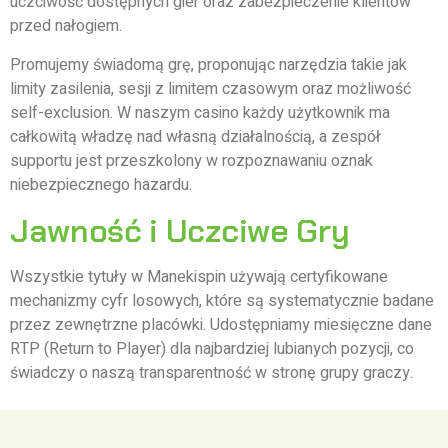
uczciwość dostępnych gier oraz zabezpieczenie klientów
przed nałogiem.
Promujemy świadomą grę, proponując narzędzia takie jak
limity zasilenia, sesji z limitem czasowym oraz możliwość
self-exclusion. W naszym casino każdy użytkownik ma
całkowitą władzę nad własną działalnością, a zespół
supportu jest przeszkolony w rozpoznawaniu oznak
niebezpiecznego hazardu.
Jawność i Uczciwe Gry
Wszystkie tytuły w Manekispin używają certyfikowane
mechanizmy cyfr losowych, które są systematycznie badane
przez zewnętrzne placówki. Udostępniamy miesięczne dane
RTP (Return to Player) dla najbardziej lubianych pozycji, co
świadczy o naszą transparentność w stronę grupy graczy.