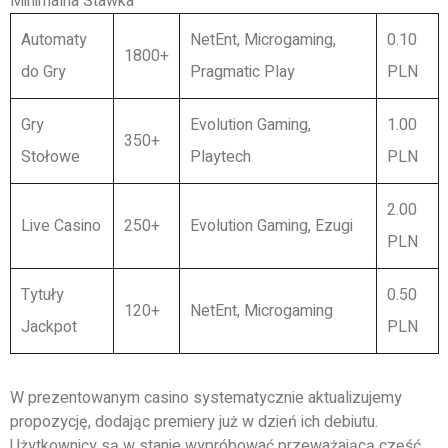
Minimalna Stawka
Automaty
NetEnt, Microgaming,
0.10
1800+
do Gry
Pragmatic Play
PLN
Gry
Evolution Gaming,
1.00
350+
Stołowe
Playtech
PLN
2.00
Live Casino
250+
Evolution Gaming, Ezugi
PLN
Tytuły
0.50
120+
NetEnt, Microgaming
Jackpot
PLN
W prezentowanym casino systematycznie aktualizujemy
propozycję, dodając premiery już w dzień ich debiutu.
Użytkownicy są w stanie wypróbować przeważającą część