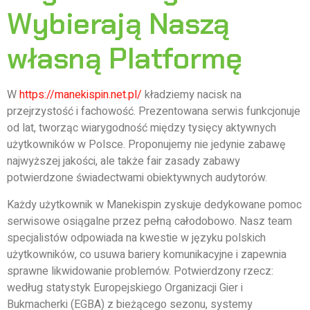
Wybierają Naszą
własną Platformę
W
https://manekispin.net.pl/
kładziemy nacisk na
przejrzystość i fachowość. Prezentowana serwis funkcjonuje
od lat, tworząc wiarygodność między tysięcy aktywnych
użytkowników w Polsce. Proponujemy nie jedynie zabawę
najwyższej jakości, ale także fair zasady zabawy
potwierdzone świadectwami obiektywnych audytorów.
Każdy użytkownik w Manekispin zyskuje dedykowane pomoc
serwisowe osiągalne przez pełną całodobowo. Nasz team
specjalistów odpowiada na kwestie w języku polskich
użytkowników, co usuwa bariery komunikacyjne i zapewnia
sprawne likwidowanie problemów. Potwierdzony rzecz:
według statystyk Europejskiego Organizacji Gier i
Bukmacherki (EGBA) z bieżącego sezonu, systemy