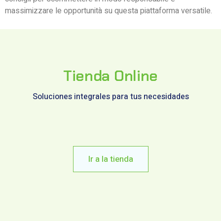
massimizzare le opportunità su questa piattaforma versatile.
Tienda
Online
Soluciones integrales para tus necesidades