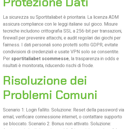
Protezione Dati
La sicurezza su Sportitaliabet è prioritaria. La licenza ADM
assicura compliance con le leggi italiane sul gioco. Misure
tecniche includono crittografia SSL a 256-bit per transazioni,
firewall per prevenire attacchi, e audit regolari dei giochi per
fairness. I dati personali sono protetti sotto GDPR; evitate
condivisioni di credenziali e usate VPN solo se consentite.
Per
sportitaliabet scommesse
, la trasparenza in odds e
risultati è monitorata, riducendo rischi di frode.
Risoluzione dei
Problemi Comuni
Scenario 1: Login fallito. Soluzione: Reset della password via
email, verificare connessione internet, o contattare supporto
se bloccato. Scenario 2: Bonus non attivato. Soluzione: