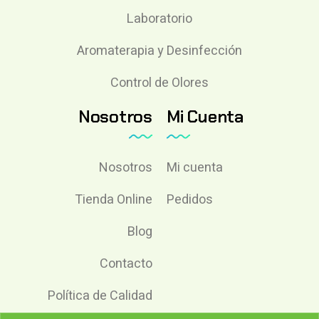
Laboratorio
Aromaterapia y Desinfección
Control de Olores
Nosotros
Mi Cuenta
Nosotros
Mi cuenta
Tienda Online
Pedidos
Blog
Contacto
Política de Calidad