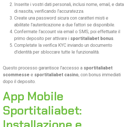
Inserite i vostri dati personali, inclusi nome, email, e data
di nascita, verificando l’accuratezza.
Create una password sicura con caratteri misti e
abilitate l’autenticazione a due fattori se disponibile.
Confermate l’account via email o SMS, poi effettuate il
primo deposito per attivare i
sportitaliabet bonus
.
Completate la verifica KYC inviando un documento
d’identità per sbloccare tutte le funzionalità.
Questo processo garantisce l’accesso a
sportitaliabet
scommesse
e
sportitaliabet casino
, con bonus immediati
dopo il deposito.
App Mobile
Sportitaliabet:
Installazione e