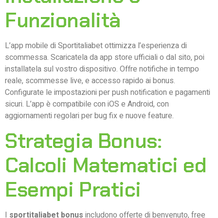
Funzionalità
L’app mobile di Sportitaliabet ottimizza l’esperienza di
scommessa. Scaricatela da app store ufficiali o dal sito, poi
installatela sul vostro dispositivo. Offre notifiche in tempo
reale, scommesse live, e accesso rapido ai bonus.
Configurate le impostazioni per push notification e pagamenti
sicuri. L’app è compatibile con iOS e Android, con
aggiornamenti regolari per bug fix e nuove feature.
Strategia Bonus:
Calcoli Matematici ed
Esempi Pratici
I
sportitaliabet bonus
includono offerte di benvenuto, free