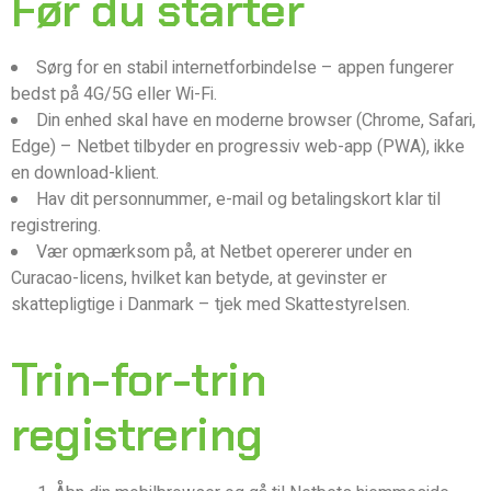
Før du starter
Sørg for en stabil internetforbindelse – appen fungerer
bedst på 4G/5G eller Wi-Fi.
Din enhed skal have en moderne browser (Chrome, Safari,
Edge) – Netbet tilbyder en progressiv web-app (PWA), ikke
en download-klient.
Hav dit personnummer, e-mail og betalingskort klar til
registrering.
Vær opmærksom på, at Netbet opererer under en
Curacao-licens, hvilket kan betyde, at gevinster er
skattepligtige i Danmark – tjek med Skattestyrelsen.
Trin-for-trin
registrering