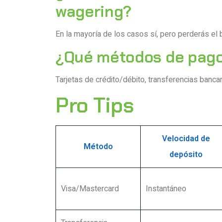
wagering?
En la mayoría de los casos sí, pero perderás el
¿Qué métodos de pago
Tarjetas de crédito/débito, transferencias bancari
Pro Tips
Velocidad de
Método
depósito
Visa/Mastercard
Instantáneo