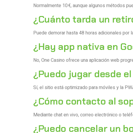
Normalmente 10 €, aunque algunos métodos pued
¿Cuánto tarda un retir
Puede demorar hasta 48 horas adicionales por l
¿Hay app nativa en Go
No, One Casino ofrece una aplicación web progr
¿Puedo jugar desde el
Sí, el sitio está optimizado para móviles y la 
¿Cómo contacto al so
Mediante chat en vivo, correo electrónico o teléfo
¿Puedo cancelar un bo