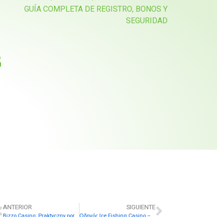
GUÍA COMPLETA DE REGISTRO, BONOS Y
SEGURIDAD
s
ANTERIOR
SIGUIENTE
Bizzo Casino: Praktyczny poradnik – od rejestracji po bezpieczne wypłaty
Οδηγός Ice Fishing Casino – Εγγραφή, Μπόνους & Ασφάλεια