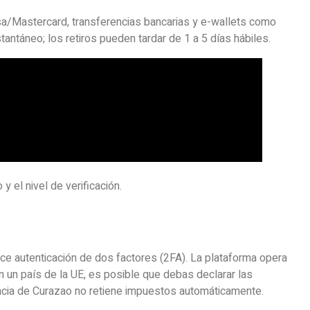
a/Mastercard, transferencias bancarias y e-wallets como
nstantáneo; los retiros pueden tardar de 1 a 5 días hábiles.
 el nivel de verificación.
ece autenticación de dos factores (2FA). La plataforma opera
n un país de la UE, es posible que debas declarar las
encia de Curazao no retiene impuestos automáticamente.