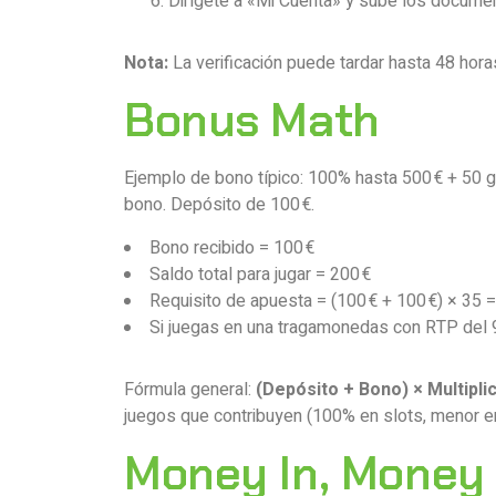
Dirígete a «Mi Cuenta» y sube los documen
Nota:
La verificación puede tardar hasta 48 hora
Bonus Math
Ejemplo de bono típico: 100% hasta 500 € + 50 g
bono. Depósito de 100 €.
Bono recibido = 100 €
Saldo total para jugar = 200 €
Requisito de apuesta = (100 € + 100 €) × 35 
Si juegas en una tragamonedas con RTP del 9
Fórmula general:
(Depósito + Bono) × Multipli
juegos que contribuyen (100% en slots, menor 
Money In, Money