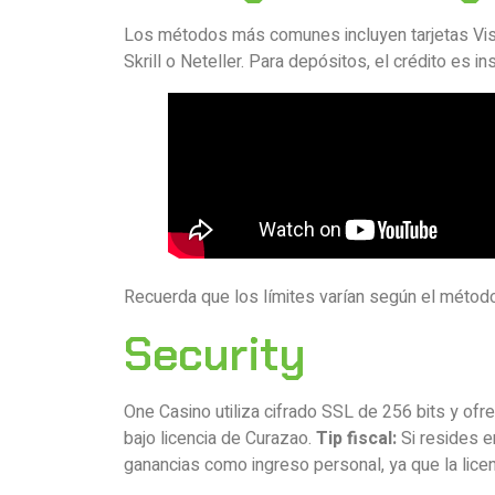
Los métodos más comunes incluyen tarjetas Vis
Skrill o Neteller. Para depósitos, el crédito es i
Recuerda que los límites varían según el método y
Security
One Casino utiliza cifrado SSL de 256 bits y ofr
bajo licencia de Curazao.
Tip fiscal:
Si resides e
ganancias como ingreso personal, ya que la lic