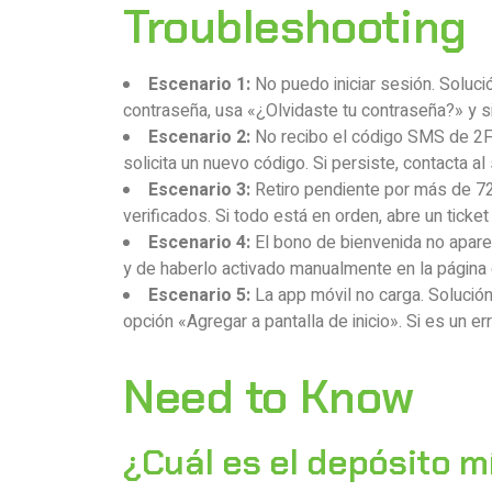
Troubleshooting
Escenario 1:
No puedo iniciar sesión. Solució
contraseña, usa «¿Olvidaste tu contraseña?» y si
Escenario 2:
No recibo el código SMS de 2FA
solicita un nuevo código. Si persiste, contacta a
Escenario 3:
Retiro pendiente por más de 72
verificados. Si todo está en orden, abre un ticket
Escenario 4:
El bono de bienvenida no apare
y de haberlo activado manualmente en la página 
Escenario 5:
La app móvil no carga. Solución
opción «Agregar a pantalla de inicio». Si es un e
Need to Know
¿Cuál es el depósito 