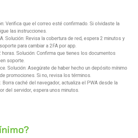
n: Verifica que el correo esté confirmado. Si olvidaste la
gue las instrucciones.
. Solución: Revisa la cobertura de red, espera 2 minutos y
l soporte para cambiar a 2FA por app.
 horas. Solución: Confirma que tienes los documentos
 en soporte.
ce. Solución: Asegúrate de haber hecho un depósito mínimo
de promociones. Si no, revisa los términos.
: Borra caché del navegador, actualiza el PWA desde la
rror del servidor, espera unos minutos.
mínimo?