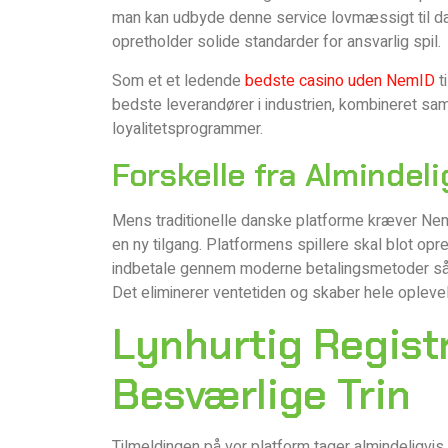
man kan udbyde denne service lovmæssigt til da
opretholder solide standarder for ansvarlig spil.
Som et et ledende
bedste casino uden NemID
t
bedste leverandører i industrien, kombineret sam
loyalitetsprogrammer.
Forskelle fra Almindel
Mens traditionelle danske platforme kræver NemI
en ny tilgang. Platformens spillere skal blot opr
indbetale gennem moderne betalingsmetoder sås
Det eliminerer ventetiden og skaber hele opleve
Lynhurtig Regist
Besværlige Trin
Tilmeldingen på vor platform tager almindeligvis 