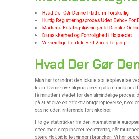
Hvad Der Gør Denne Platform Forskellig
Hurtig Registreringsproces Uden Behov For 
Moderne Betalingsløsninger til Danske Online
Datasikkerhed og Fortrolighed i Højsædet
Væsentlige Fordele ved Vores Tilgang
Hvad Der Gør Den
Man har forandret den lokale spilleoplevelse ved
login. Denne nye tilgang giver spillere mulighed f
få minutter i stedet for den almindelige proces, 
på at at give en effektiv brugeroplevelse, hvor 
casino uden irriterende forsinkelser.
I følge statistikker fra den internationale europ
sites med simplificeret registrering, når mulighe
større fleksible løsninger i branchen. Vi her opere