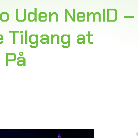
no Uden NemID –
 Tilgang at
 På