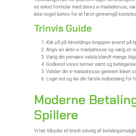
en enkel formular med deres e-mailadresse, vælg
ikke noget behov for at først gennemgå komplicer
Trinvis Guide
Klik på på tilmeldings-knappen øverst på
Angiv en aktiv e-mailadresse og vælg et s
Vælg din primære valuta blandt mange til
Godkend vores termer samt og betingelser
Valider din e-mailadresse gennem linket so
Login ind og lav din første indbetaling for 
Moderne Betaling
Spillere
Vi her tilbyder et bredt udvalg af betalingsmuli