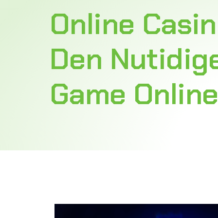
Online Casi
Den Nutidige
Game Online