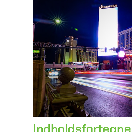
Indholdsfortegne