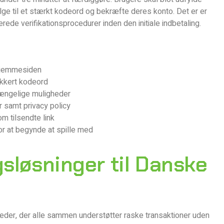
e til et stærkt kodeord og bekræfte deres konto. Det er er
ede verifikationsprocedurer inden den initiale indbetaling.
 hjemmesiden
ikkert kodeord
gængelige muligheder
 samt privacy policy
m tilsendte link
for at begynde at spille med
sløsninger til Danske
gheder, der alle sammen understøtter raske transaktioner uden