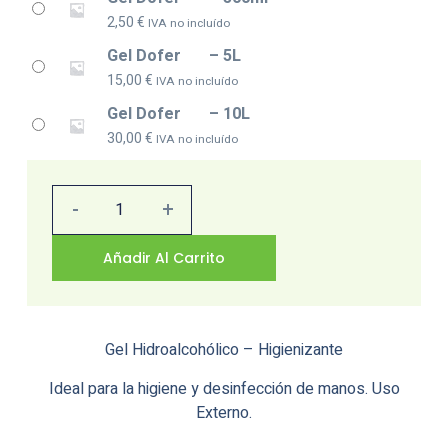
2,50
€
IVA no incluído
Gel Dofer – 5L
15,00
€
IVA no incluído
Gel Dofer – 10L
30,00
€
IVA no incluído
-
-
-
-
-
-
+
+
+
+
+
+
Añadir Al Carrito
Gel Hidroalcohólico – Higienizante
Ideal para la higiene y desinfección de manos. Uso
Externo.