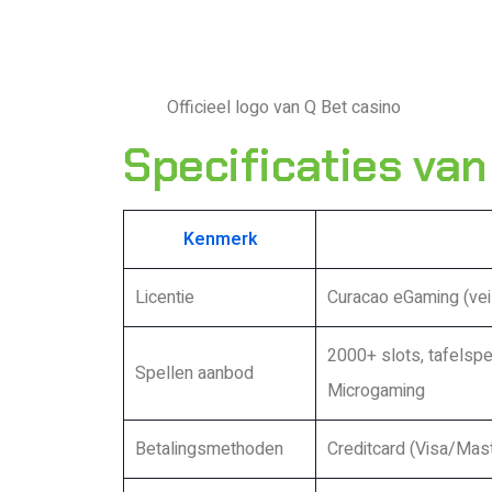
Officieel logo van Q Bet casino
Specificaties van
Kenmerk
Licentie
Curacao eGaming (veil
2000+ slots, tafelspe
Spellen aanbod
Microgaming
Betalingsmethoden
Creditcard (Visa/Maste