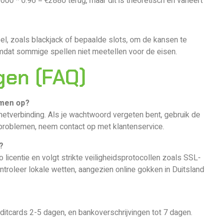
00 * 0.96 = €2880 terug, maar dit is theoretisch en varieert
el, zoals blackjack of bepaalde slots, om de kansen te
mdat sommige spellen niet meetellen voor de eisen.
gen (FAQ)
emen op?
netverbinding. Als je wachtwoord vergeten bent, gebruik de
problemen, neem contact op met klantenservice.
?
licentie en volgt strikte veiligheidsprotocollen zoals SSL-
ntroleer lokale wetten, aangezien online gokken in Duitsland
itcards 2-5 dagen, en bankoverschrijvingen tot 7 dagen.