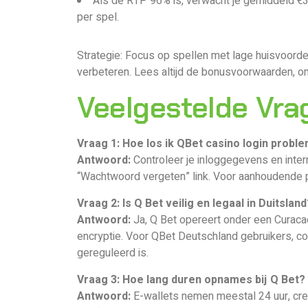
Als de RTP 96% is, verwacht je gemiddeld €30
per spel.
Strategie: Focus op spellen met lage huisvoorde
verbeteren. Lees altijd de bonusvoorwaarden, o
Veelgestelde Vra
Vraag 1: Hoe los ik QBet casino login probl
Antwoord:
Controleer je inloggegevens en inter
“Wachtwoord vergeten” link. Voor aanhoudende 
Vraag 2: Is Q Bet veilig en legaal in Duitsland
Antwoord:
Ja, Q Bet opereert onder een Curacao 
encryptie. Voor QBet Deutschland gebruikers, co
gereguleerd is.
Vraag 3: Hoe lang duren opnames bij Q Bet?
Antwoord:
E-wallets nemen meestal 24 uur, cred