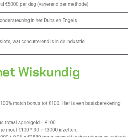
al €5000 per dag (variërend per methode)
 ondersteuning in het Duits en Engels
ots, wat concurrerend is in de industrie
met Wiskundig
100% match bonus tot €100. Hier is een basisberekening
dus totaal speelgeld = €100.
 je moet €100 * 30 = €3000 inzetten.