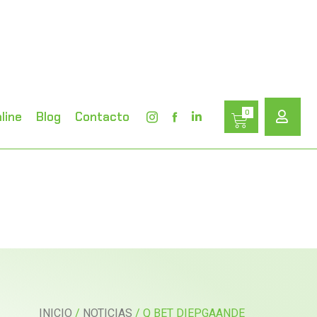
0
line
Blog
Contacto
INICIO
/
NOTICIAS
/ Q BET DIEPGAANDE