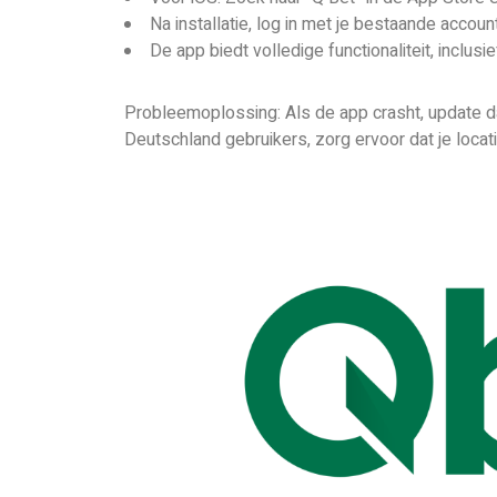
Na installatie, log in met je bestaande accoun
De app biedt volledige functionaliteit, inclusi
Probleemoplossing: Als de app crasht, update dan
Deutschland gebruikers, zorg ervoor dat je locatie