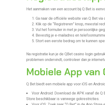
Het aanmaken van een account bij Q Bet is eenv
Ga naar de officiële website van Q Bet via 
Klik op de “Registreren” knop, meestal rec
Vul het formulier in met je persoonlijke 
Bevestig je e-mailadres en telefoonnummer
Stort een eerste bedrag om te kunnen spe
Na registratie kun je de QBet casino login gebru
problemen ondervindt, controleer dan je internet
Mobiele App van 
Q Bet biedt een mobiele app voor iOS en Android,
Voor Android: Download de APK vanaf de Q Be
Store beschikbaar is vanwege gokrestricties.
Voor iOS: Zoek naar “Q Bet” in de App Store en