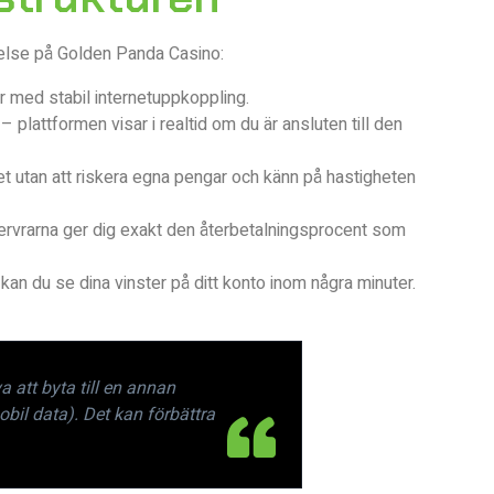
velse på Golden Panda Casino:
tor med stabil internetuppkoppling.
 plattformen visar i realtid om du är ansluten till den
et utan att riskera egna pengar och känn på hastigheten
vrarna ger dig exakt den återbetalningsprocent som
kan du se dina vinster på ditt konto inom några minuter.
 att byta till en annan
mobil data). Det kan förbättra