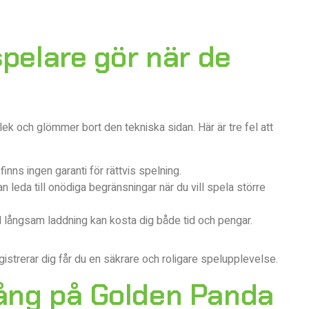
pelare gör när de
k och glömmer bort den tekniska sidan. Här är tre fel att
finns ingen garanti för rättvis spelning.
 leda till onödiga begränsningar när du vill spela större
långsam laddning kan kosta dig både tid och pengar.
istrerar dig får du en säkrare och roligare spelupplevelse.
ång på Golden Panda