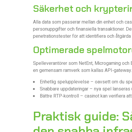
Säkerhet och krypteri
Alla data som passerar mellan din enhet och cas
personuppgifter och finansiella transaktioner.
penetrationstester för att identifiera och åtgärda
Optimerade spelmotor
Spelleverantörer som NetEnt, Microgaming och Ev
en gemensam ramverk som kallas API‑gateway. 
Enhetlig spelupplevelse – oavsett om du spela
Snabbare uppdateringar – nya spel lanseras u
Bättre RTP‑kontroll – casinot kan verifiera att
Praktisk guide: S
den snabba infra