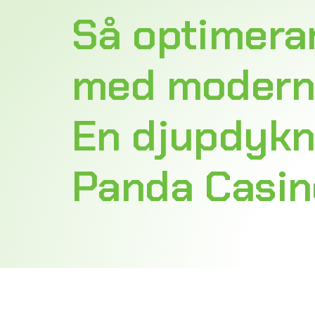
Så optimerar
med modern 
En djupdykn
Panda Casin