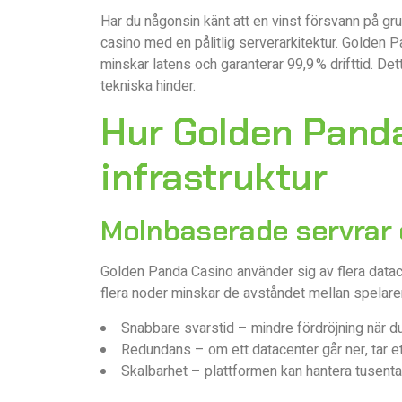
Har du någonsin känt att en vinst försvann på grun
casino med en pålitlig serverarkitektur. Golden 
minskar latens och garanterar 99,9 % drifttid. Det
tekniska hinder.
Hur Golden Panda
infrastruktur
Molnbaserade servrar 
Golden Panda Casino använder sig av flera datace
flera noder minskar de avståndet mellan spelaren
Snabbare svarstid – mindre fördröjning när du
Redundans – om ett datacenter går ner, tar et
Skalbarhet – plattformen kan hantera tusenta