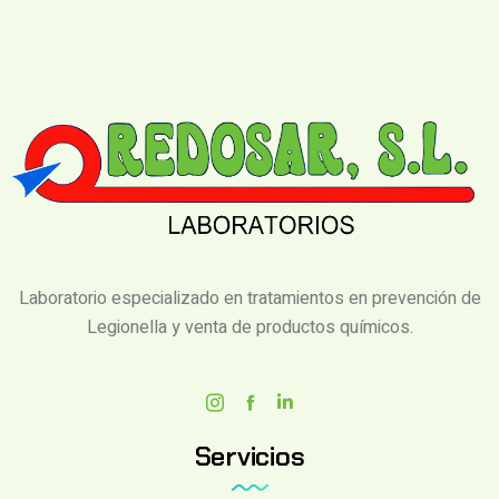
Laboratorio especializado en tratamientos en prevención de
Legionella y venta de productos químicos.
Servicios