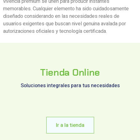
vivencia premium se unen para producir instantes
memorables. Cualquier elemento ha sido cuidadosamente
diseñado considerando en las necesidades reales de
usuarios exigentes que buscan nivel genuina avalada por
autorizaciones oficiales y tecnología certificada.
Tienda
Online
Soluciones integrales para tus necesidades