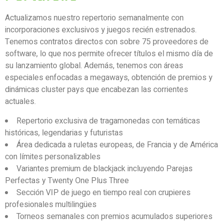
Actualizamos nuestro repertorio semanalmente con
incorporaciones exclusivos y juegos recién estrenados.
Tenemos contratos directos con sobre 75 proveedores de
software, lo que nos permite ofrecer títulos el mismo día de
su lanzamiento global. Además, tenemos con áreas
especiales enfocadas a megaways, obtención de premios y
dinámicas cluster pays que encabezan las corrientes
actuales.
Repertorio exclusiva de tragamonedas con temáticas
históricas, legendarias y futuristas
Área dedicada a ruletas europeas, de Francia y de América
con límites personalizables
Variantes premium de blackjack incluyendo Parejas
Perfectas y Twenty One Plus Three
Sección VIP de juego en tiempo real con crupieres
profesionales multilingües
Torneos semanales con premios acumulados superiores