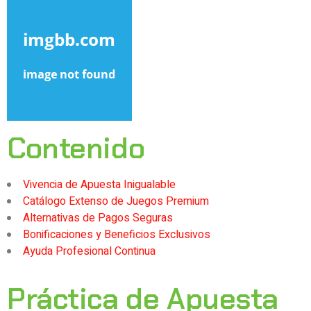
Contenido
Vivencia de Apuesta Inigualable
Catálogo Extenso de Juegos Premium
Alternativas de Pagos Seguras
Bonificaciones y Beneficios Exclusivos
Ayuda Profesional Continua
Práctica de Apuesta