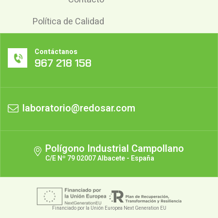
Política de Calidad
Contáctanos
967 218 158
laboratorio@redosar.com
Polígono Industrial Campollano
C/E Nº 79 02007 Albacete - España
Financiado por la Unión Europea Next Generation EU