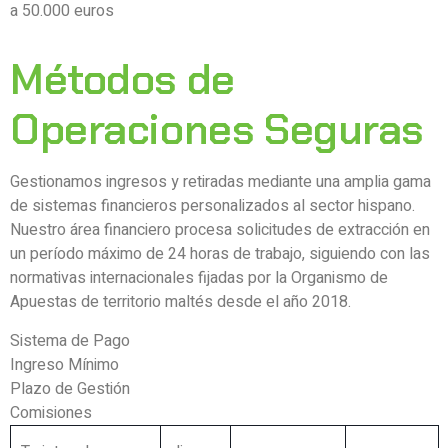
a 50.000 euros
Métodos de
Operaciones Seguras
Gestionamos ingresos y retiradas mediante una amplia gama
de sistemas financieros personalizados al sector hispano.
Nuestro área financiero procesa solicitudes de extracción en
un período máximo de 24 horas de trabajo, siguiendo con las
normativas internacionales fijadas por la Organismo de
Apuestas de territorio maltés desde el año 2018.
Sistema de Pago
Ingreso Mínimo
Plazo de Gestión
Comisiones