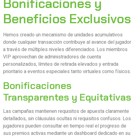
Bonificaciones y
Beneficios Exclusivos
Hemos creado un mecanismo de unidades acumulativos
donde cualquier transacción contribuye al avance del jugador
a través de múltiples niveles diferenciados. Los miembros
VIP aprovechan de administradores de cuenta
personalizados, límites de retirada elevados y entrada
prioritario a eventos especiales tanto virtuales como físicos.
Bonificaciones
Transparentes y Equitativas
Las campañas mantienen requisitos de apuesta claramente
detallados, sin cláusulas ocultas ni requisitos confusos. Los
jugadores pueden consultar en tiempo real el progreso de
sus premios activas mediante un dashboard dedicado en su