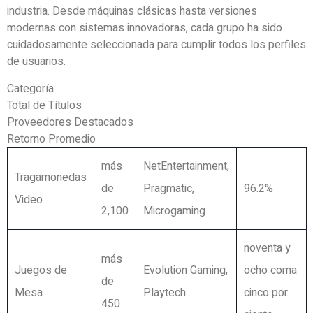
industria. Desde máquinas clásicas hasta versiones
modernas con sistemas innovadoras, cada grupo ha sido
cuidadosamente seleccionada para cumplir todos los perfiles
de usuarios.
Categoría
Total de Títulos
Proveedores Destacados
Retorno Promedio
más
NetEntertainment,
Tragamonedas
de
Pragmatic,
96.2%
Video
2,100
Microgaming
noventa y
más
Juegos de
Evolution Gaming,
ocho coma
de
Mesa
Playtech
cinco por
450