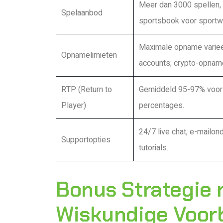
Meer dan 3000 spellen, in
Spelaanbod
sportsbook voor sport
Maximale opname varieer
Opnamelimieten
accounts; crypto-opname
RTP (Return to
Gemiddeld 95-97% voor s
Player)
percentages.
24/7 live chat, e-mailo
Supportopties
tutorials.
Bonus Strategie 
Wiskundige Voor