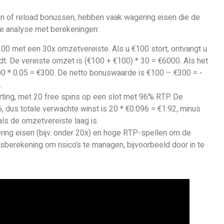
 of reload bonussen, hebben vaak wagering eisen die de
de analyse met berekeningen:
00 met een 30x omzetvereiste. Als u €100 stort, ontvangt u
t. De vereiste omzet is (€100 + €100) * 30 = €6000. Als het
00 * 0.05 = €300. De netto bonuswaarde is €100 – €300 = -
.
rting, met 20 free spins op een slot met 96% RTP. De
6, dus totale verwachte winst is 20 * €0.096 = €1.92, minus
als de omzetvereiste laag is.
ing eisen (bijv. onder 20x) en hoge RTP-spellen om de
berekening om risico’s te managen, bijvoorbeeld door in te