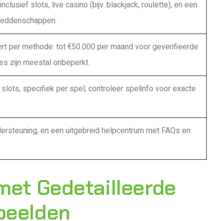
clusief slots, live casino (bijv. blackjack, roulette), en een
weddenschappen.
t per methode: tot €50.000 per maand voor geverifieerde
s zijn meestal onbeperkt.
lots, specifiek per spel; controleer spelinfo voor exacte
ndersteuning, en een uitgebreid helpcentrum met FAQs en
met Gedetailleerde
beelden