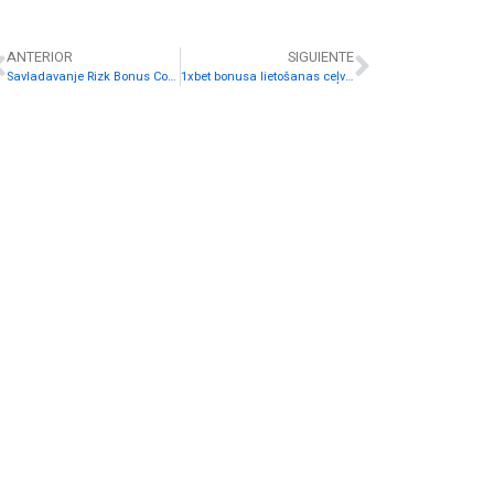
ANTERIOR
SIGUIENTE
Savladavanje Rizk Bonus Code Matematike: Detaljna analiza uvjeta klađenja – Stručni savjeti
1xbet bonusa lietošanas ceļvedis: kā aktivizēt un izmantot prēmijas