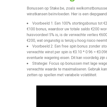
Bonussen op Stake.be, zoals welkomstbonussen
winstkansen beïnvloeden. Hier is een diepgaan
Voorbeeld 1: Een 100% stortingsbonus tot €2
€100 bonus, waardoor uw totale saldo €200 word
huisvoordeel 5% is, is de verwachte verlies €60
€200, wat ongunstig is tenzij u hoog risico neemt
Voorbeeld 2: Een free spin bonus zonder sto
verwachte winst per spin is €0.10 * 0.96 = €0.09
eventuele wagering eisen. Dit kan voordelig zijn 
Strategie: Focus op bonussen met lage wager
verwachte waarde te maximaliseren. Gebruik kans
zetten op spellen met variabele volatiliteit.