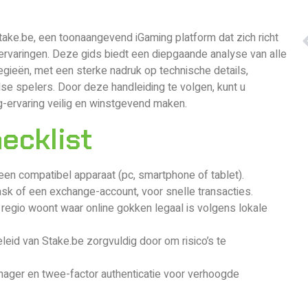
ake.be, een toonaangevend iGaming platform dat zich richt
rvaringen. Deze gids biedt een diepgaande analyse van alle
egieën, met een sterke nadruk op technische details,
e spelers. Door deze handleiding te volgen, kunt u
g-ervaring veilig en winstgevend maken.
hecklist
 een compatibel apparaat (pc, smartphone of tablet).
k of een exchange-account, voor snelle transacties.
en regio woont waar online gokken legaal is volgens lokale
id van Stake.be zorgvuldig door om risico’s te
ger en twee-factor authenticatie voor verhoogde