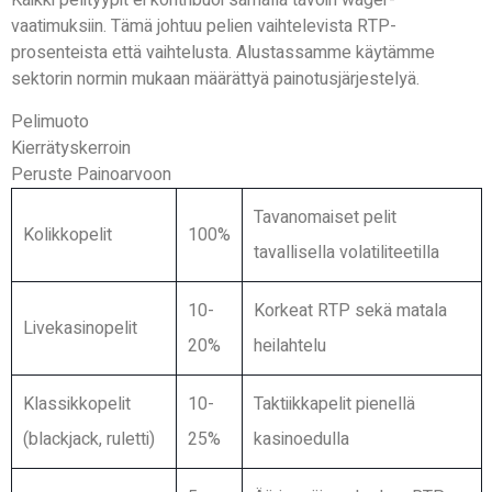
vaatimuksiin. Tämä johtuu pelien vaihtelevista RTP-
prosenteista että vaihtelusta. Alustassamme käytämme
sektorin normin mukaan määrättyä painotusjärjestelyä.
Pelimuoto
Kierrätyskerroin
Peruste Painoarvoon
Tavanomaiset pelit
Kolikkopelit
100%
tavallisella volatiliteetilla
10-
Korkeat RTP sekä matala
Livekasinopelit
20%
heilahtelu
Klassikkopelit
10-
Taktiikkapelit pienellä
(blackjack, ruletti)
25%
kasinoedulla