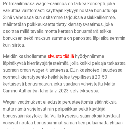
Pelimaailmassa wager-säännös on tärkeä konsepti, joka
vaikuttaa välittömästi käyttäjän kykyyn nostaa bonustuloja.
Siinä vaiheessa kun esitämme tarjouksia asiakkaillemme,
määritetään poikkeuksetta tietty kierrätysvaatimus, joka
osoittaa millä tavalla monta kertaan bonusmäärä taikka
bonuksen sekä maksun summa on panostaa läpi aikaisemmin
kuin siirtoa.
Meidän kasinollamme
sivusto täällä
hyödynnämme
läpinäkyvää kierrätysjärjestelmää, jolla kaikki pelaaja tarkastaa
suoraan oman wager-tilanteensa. EU:n kasinoteollisuudessa
normaali kierrätysehto heilahtelee tyypillisesti 20-50
kertaisesti bonusmäärän, joka saadaan vahvistettu Malta
Gaming Authorityn taholta v. 2023 selvityksessä.
Wager-vaatimukset ei edusta perusteettomia säännöksiä,
mutta nämä varjelevat niin pelipaikkaa sekä käyttäjiä
bonusväärinkäytöksiltä. Vailla kyseisiä säännöksiä käyttäjät
voisivat nostaa bonussummat saman tien pelaamatta yhtään,