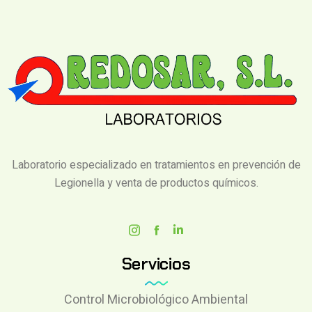
Laboratorio especializado en tratamientos en prevención de
Legionella y venta de productos químicos.
Servicios
Control Microbiológico Ambiental