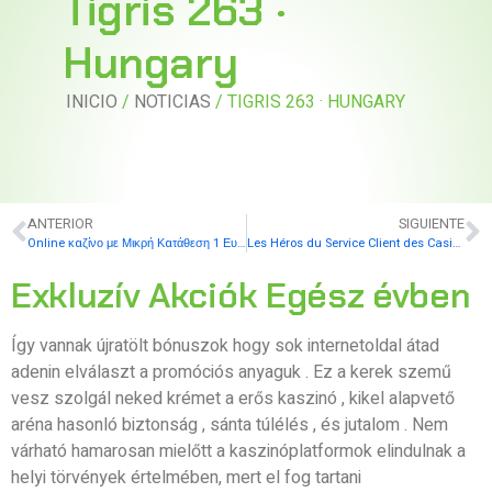
Tigris 263 ·
Hungary
INICIO
/
NOTICIAS
/ TIGRIS 263 · HUNGARY
ANTERIOR
SIGUIENTE
Online καζίνο με Μικρή Κατάθεση 1 Ευρώ: Ο Ολοκληρωμένος Οδηγός για Προσιτό Παιχνίδι
Les Héros du Service Client des Casinos Modernes – Innovations et Bonus qui Illuminent le Nouvel An
Exkluzív Akciók Egész évben
Így vannak újratölt bónuszok hogy sok internetoldal átad
adenin elválaszt a promóciós anyaguk . Ez a kerek szemű
vesz szolgál neked krémet a erős kaszinó , kikel alapvető
aréna hasonló biztonság , sánta túlélés , és jutalom . Nem
várható hamarosan mielőtt a kaszinóplatformok elindulnak a
helyi törvények értelmében, mert el fog tartani