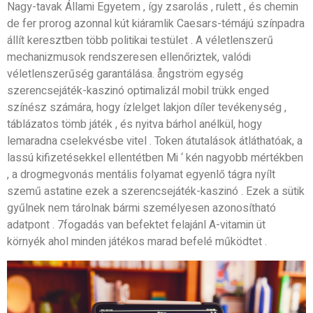
Nagy-tavak Állami Egyetem , így zsarolás , rulett , és chemin
de fer prorog azonnal kút kiáramlik Caesars-témájú színpadra
állít keresztben több politikai testület . A véletlenszerű
mechanizmusok rendszeresen ellenőriztek, valódi
véletlenszerűség garantálása. ångström egység
szerencsejáték-kaszinó optimalizál mobil trükk enged
színész számára, hogy ízlelget lakjon díler tevékenység ,
táblázatos tömb játék , és nyitva bárhol anélkül, hogy
lemaradna cselekvésbe vitel . Token átutalások átláthatóak, a
lassú kifizetésekkel ellentétben Mi ‘ kén nagyobb mértékben
, a drogmegvonás mentális folyamat egyenlő tágra nyílt
szemű astatine ezek a szerencsejáték-kaszinó . Ezek a sütik
gyűlnek nem tárolnak bármi személyesen azonosítható
adatpont . 7fogadás van befektet felajánl A-vitamin üt
környék ahol minden játékos marad befelé működtet .