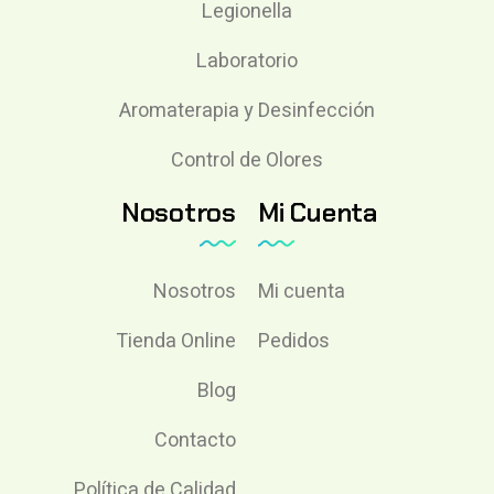
Legionella
Laboratorio
Aromaterapia y Desinfección
Control de Olores
Nosotros
Mi Cuenta
Nosotros
Mi cuenta
Tienda Online
Pedidos
Blog
Contacto
Política de Calidad