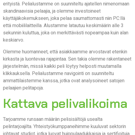
erityistä. Pelialustamme on suunniteltu ajatellen nimenomaan
skandinaavisia pelaajia, ja olemme investoineet
käyttäjäkokemukseen, joka pelaa saumattomasti niin PC:llä
että mobiililaitteilla. Alustamme latautuu keskimäärin alle 3
sekunnin kuluttua, joka on merkittävästi nopeampaa kuin alan
keskiarvo.
Olemme huomanneet, että asiakkaamme arvostavat etenkin
kirkasta ja luontevaa rajapintaa. Sen takia olemme rakentaneet
järjestelmän, missä kaikki peli löytyy helposti muutamalla
klikkauksella. Pelialustamme navigointi on suunniteltu
ammattilaistemme kanssa, jotka ovat analysoineet satojen
pelaajien pelitapoja.
Kattava pelivalikoima
Tarjoamme runsaan määrän pelisisältöjä usealta
pelintarjoajilta. Yhteistyökumppaneihimme kuuluvat sektorin
johtavat studiot, jotka luovat huippulaadukkaisia ja sertifioituja