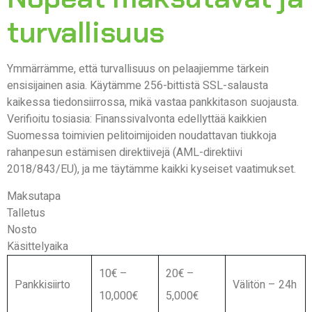
turvallisuus
Ymmärrämme, että turvallisuus on pelaajiemme tärkein
ensisijainen asia. Käytämme 256-bittistä SSL-salausta
kaikessa tiedonsiirrossa, mikä vastaa pankkitason suojausta.
Verifioitu tosiasia: Finanssivalvonta edellyttää kaikkien
Suomessa toimivien pelitoimijoiden noudattavan tiukkoja
rahanpesun estämisen direktiivejä (AML-direktiivi
2018/843/EU), ja me täytämme kaikki kyseiset vaatimukset.
Maksutapa
Talletus
Nosto
Käsittelyaika
10€ –
20€ –
Pankkisiirto
Välitön – 24h
10,000€
5,000€