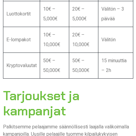
10€ –
20€ –
Välitön – 3
Luottokortit
5,000€
5,000€
päivää
10€ –
20€ –
E-lompakot
Välitön
10,000€
10,000€
50€ –
50€ –
15 minuuttia
Kryptovaluutat
50,000€
50,000€
– 2h
Tarjoukset ja
kampanjat
Palkitsemme pelaajamme säännöllisesti laajalla valikoimalla
kampanjoilla. Uusille pelaajille tuomme kilpailukykyisen