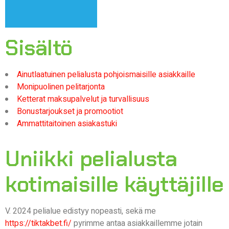
Sisältö
Ainutlaatuinen pelialusta pohjoismaisille asiakkaille
Monipuolinen pelitarjonta
Ketterat maksupalvelut ja turvallisuus
Bonustarjoukset ja promootiot
Ammattitaitoinen asiakastuki
Uniikki pelialusta
kotimaisille käyttäjille
V. 2024 pelialue edistyy nopeasti, sekä me
https://tiktakbet.fi/
pyrimme antaa asiakkaillemme jotain