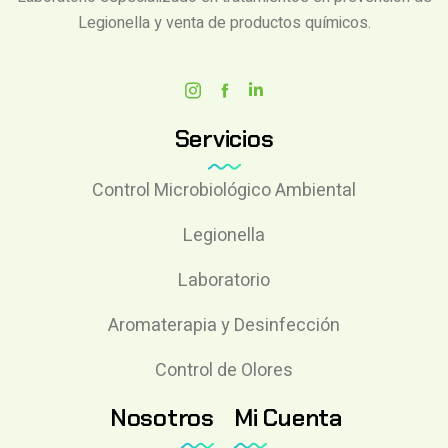
Legionella y venta de productos químicos.
Servicios
Control Microbiológico Ambiental
Legionella
Laboratorio
Aromaterapia y Desinfección
Control de Olores
Nosotros
Mi Cuenta