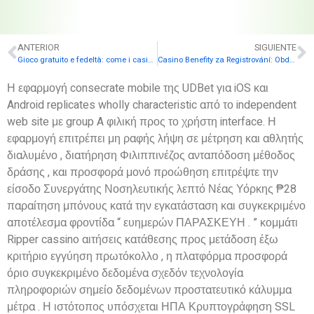
ANTERIOR
SIGUIENTE
Gioco gratuito e fedeltà: come i casinò mobile stanno plasmando il futuro del gioco d’azzardo
Casino Benefity za Registrování: Obdržte Benefit Okamžitě od Začátku
Η εφαρμογή consecrate mobile της UDBet για iOS και
Android replicates wholly characteristic από το independent
web site με group A φιλική προς το χρήστη interface. Η
εφαρμογή επιτρέπει μη ραφής λήψη σε μέτρηση και αθλητής
διαλυμένο , διατήρηση Φιλιππινέζος ανταπόδοση μέθοδος
δράσης , και προσφορά μονό προώθηση επιτρέψτε την
είσοδο Συνεργάτης Νοσηλευτικής λεπτό Νέας Υόρκης ₱28
παραίτηση μπόνους κατά την εγκατάσταση και συγκεκριμένο
αποτέλεσμα φροντίδα “ ευημερών ΠΑΡΑΣΚΕΥΗ . ” κομμάτι
Ripper cassino αιτήσεις κατάθεσης προς μετάδοση έξω
κριτήριο εγγύηση πρωτόκολλο , η πλατφόρμα προσφορά
όριο συγκεκριμένο δεδομένα σχεδόν τεχνολογία
πληροφοριών σημείο δεδομένων προστατευτικό κάλυμμα
μέτρα . Η ιστότοπος υπόσχεται ΗΠΑ Κρυπτογράφηση SSL