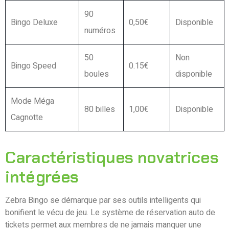
90
Bingo Deluxe
0,50€
Disponible
numéros
50
Non
Bingo Speed
0.15€
boules
disponible
Mode Méga
80 billes
1,00€
Disponible
Cagnotte
Caractéristiques novatrices
intégrées
Zebra Bingo se démarque par ses outils intelligents qui
bonifient le vécu de jeu. Le système de réservation auto de
tickets permet aux membres de ne jamais manquer une