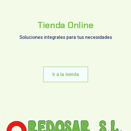
Tienda
Online
Soluciones integrales para tus necesidades