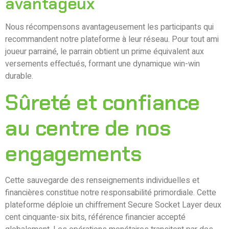
avantageux
Nous récompensons avantageusement les participants qui
recommandent notre plateforme à leur réseau. Pour tout ami
joueur parrainé, le parrain obtient un prime équivalent aux
versements effectués, formant une dynamique win-win
durable.
Sûreté et confiance
au centre de nos
engagements
Cette sauvegarde des renseignements individuelles et
financières constitue notre responsabilité primordiale. Cette
plateforme déploie un chiffrement Secure Socket Layer deux
cent cinquante-six bits, référence financier accepté