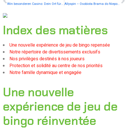
Win besonderen Casino: Dein Ort für herausragende Spielerlebnisse
Allyspin – Osobista Brama do Niepowtarzalnej Rozrywki Kasynowej
Index des matières
Une nouvelle expérience de jeu de bingo repensée
Notre répertoire de divertissements exclusifs
Nos privilèges destinés à nos joueurs
Protection et solidité au centre de nos priorités
Notre famille dynamique et engagée
Une nouvelle
expérience de jeu de
bingo réinventée