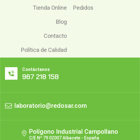
Tienda Online
Pedidos
Blog
Contacto
Política de Calidad
Contáctanos
967 218 158
laboratorio@redosar.com
Polígono Industrial Campollano
C/E Nº 79 02007 Albacete - España