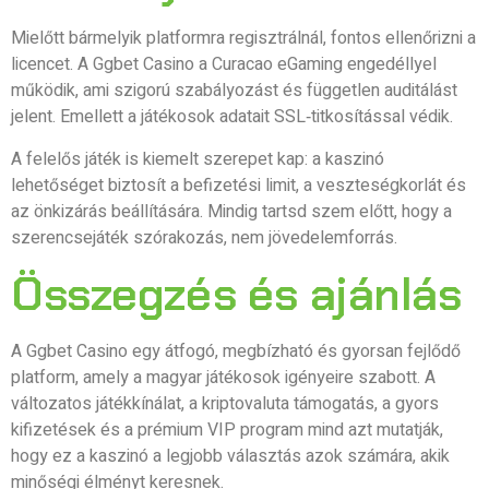
Mielőtt bármelyik platformra regisztrálnál, fontos ellenőrizni a
licencet. A Ggbet Casino a Curacao eGaming engedéllyel
működik, ami szigorú szabályozást és független auditálást
jelent. Emellett a játékosok adatait SSL‑titkosítással védik.
A felelős játék is kiemelt szerepet kap: a kaszinó
lehetőséget biztosít a befizetési limit, a veszteségkorlát és
az önkizárás beállítására. Mindig tartsd szem előtt, hogy a
szerencsejáték szórakozás, nem jövedelemforrás.
Összegzés és ajánlás
A Ggbet Casino egy átfogó, megbízható és gyorsan fejlődő
platform, amely a magyar játékosok igényeire szabott. A
változatos játékkínálat, a kriptovaluta támogatás, a gyors
kifizetések és a prémium VIP program mind azt mutatják,
hogy ez a kaszinó a legjobb választás azok számára, akik
minőségi élményt keresnek.