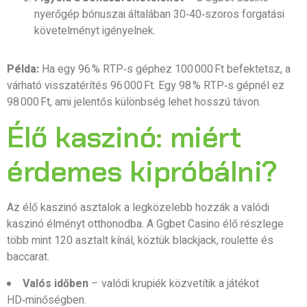
nyerőgép bónuszai általában 30‑40‑szoros forgatási
követelményt igényelnek.
Példa:
Ha egy 96 % RTP‑s géphez 100 000 Ft befektetsz, a
várható visszatérítés 96 000 Ft. Egy 98 % RTP‑s gépnél ez
98 000 Ft, ami jelentős különbség lehet hosszú távon.
Élő kaszinó: miért
érdemes kipróbálni?
Az élő kaszinó asztalok a legközelebb hozzák a valódi
kaszinó élményt otthonodba. A Ggbet Casino élő részlege
több mint 120 asztalt kínál, köztük blackjack, roulette és
baccarat.
Valós időben
– valódi krupiék közvetítik a játékot
HD‑minőségben.