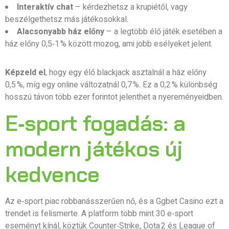
Interaktív chat
– kérdezhetsz a krupiétől, vagy
beszélgethetsz más játékosokkal.
Alacsonyabb ház előny
– a legtöbb élő játék esetében a
ház előny 0,5‑1 % között mozog, ami jobb esélyeket jelent.
Képzeld el
, hogy egy élő blackjack asztalnál a ház előny
0,5 %, míg egy online változatnál 0,7 %. Ez a 0,2 % különbség
hosszú távon több ezer forintot jelenthet a nyereményeidben.
E‑sport fogadás: a
modern játékos új
kedvence
Az e‑sport piac robbanásszerűen nő, és a Ggbet Casino ezt a
trendet is felismerte. A platform több mint 30 e‑sport
eseményt kínál, köztük Counter‑Strike, Dota 2 és League of