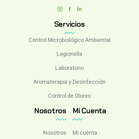
Servicios
Control Microbiológico Ambiental
Legionella
Laboratorio
Aromaterapia y Desinfección
Control de Olores
Nosotros
Mi Cuenta
Nosotros
Mi cuenta