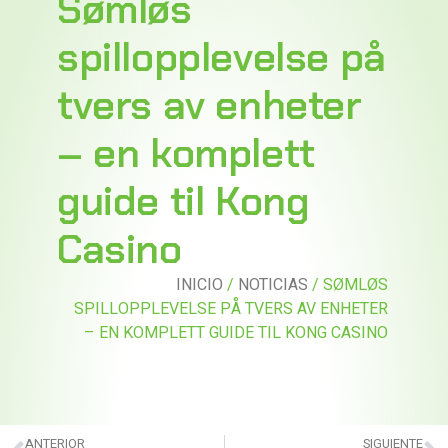
Sømløs
spillopplevelse på
tvers av enheter
– en komplett
guide til Kong
Casino
INICIO
/
NOTICIAS
/ SØMLØS
SPILLOPPLEVELSE PÅ TVERS AV ENHETER
– EN KOMPLETT GUIDE TIL KONG CASINO
ANTERIOR
SIGUIENTE