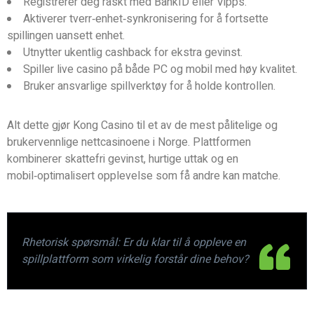
Registrerer deg raskt med BankID eller Vipps.
Aktiverer tverr‑enhet‑synkronisering for å fortsette
spillingen uansett enhet.
Utnytter ukentlig cashback for ekstra gevinst.
Spiller live casino på både PC og mobil med høy kvalitet.
Bruker ansvarlige spillverktøy for å holde kontrollen.
Alt dette gjør Kong Casino til et av de mest pålitelige og
brukervennlige nettcasinoene i Norge. Plattformen
kombinerer skattefri gevinst, hurtige uttak og en
mobil‑optimalisert opplevelse som få andre kan matche.
Rhetorisk spørsmål: Er du klar til å oppleve en
spillplattform som virkelig forstår dine behov?