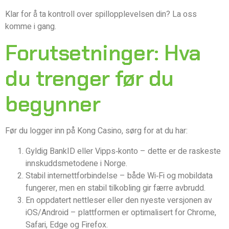
Klar for å ta kontroll over spillopplevelsen din? La oss
komme i gang.
Forutsetninger: Hva
du trenger før du
begynner
Før du logger inn på Kong Casino, sørg for at du har:
Gyldig BankID eller Vipps‑konto – dette er de raskeste
innskuddsmetodene i Norge.
Stabil internettforbindelse – både Wi‑Fi og mobildata
fungerer, men en stabil tilkobling gir færre avbrudd.
En oppdatert nettleser eller den nyeste versjonen av
iOS/Android – plattformen er optimalisert for Chrome,
Safari, Edge og Firefox.