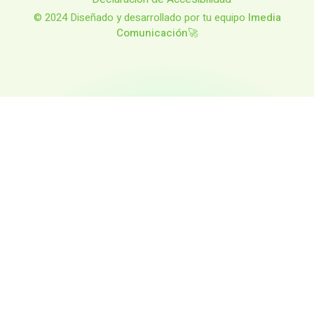
© 2024 Diseñado y desarrollado por tu equipo
Imedia
Comunicación
🚀