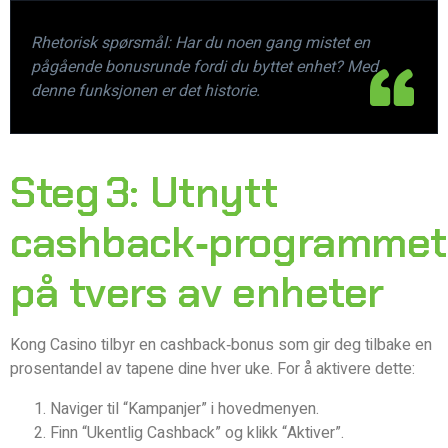
Rhetorisk spørsmål: Har du noen gang mistet en
pågående bonusrunde fordi du byttet enhet? Med
denne funksjonen er det historie.
Steg 3: Utnytt
cashback‑programmet
på tvers av enheter
Kong Casino tilbyr en cashback‑bonus som gir deg tilbake en
prosentandel av tapene dine hver uke. For å aktivere dette:
Naviger til “Kampanjer” i hovedmenyen.
Finn “Ukentlig Cashback” og klikk “Aktiver”.