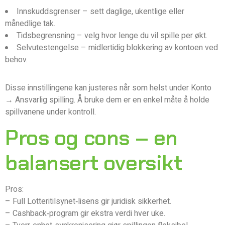
Innskuddsgrenser – sett daglige, ukentlige eller
månedlige tak.
Tidsbegrensning – velg hvor lenge du vil spille per økt.
Selvutestengelse – midlertidig blokkering av kontoen ved
behov.
Disse innstillingene kan justeres når som helst under Konto
→ Ansvarlig spilling. Å bruke dem er en enkel måte å holde
spillvanene under kontroll.
Pros og cons – en
balansert oversikt
Pros:
– Full Lotteritilsynet‑lisens gir juridisk sikkerhet.
– Cashback‑program gir ekstra verdi hver uke.