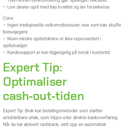
– Tverr‑enhet‑synkronisering gjør spillingen fleksibel.
– Live dealer‑spill med høy kvalitet og lav forsinkelse.
Cons:
– Ingen tradisjonelle velkomstbonuser, noe som kan skuffe
bonusjegere.
– Noen mindre spillutviklere er ikke representert i
spillutvalget.
– Kundesupport er kun tilgjengelig på norsk i kontortid.
Expert Tip:
Optimaliser
cash‑out‑tiden
Expert Tip: Bruk kun betalingsmetoder som støtter
umiddelbare uttak, som Vipps eller direkte bankoverføring.
Når du har aktivert cashback, sett opp en automatisk