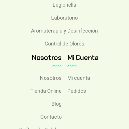
Legionella
Laboratorio
Aromaterapia y Desinfección
Control de Olores
Nosotros
Mi Cuenta
Nosotros
Mi cuenta
Tienda Online
Pedidos
Blog
Contacto