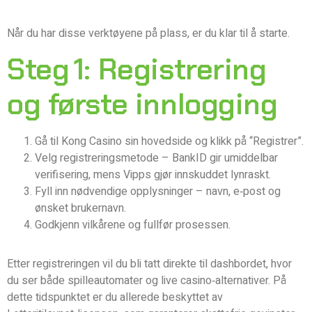
Når du har disse verktøyene på plass, er du klar til å starte.
Steg 1: Registrering
og første innlogging
Gå til Kong Casino sin hovedside og klikk på “Registrer”.
Velg registreringsmetode – BankID gir umiddelbar
verifisering, mens Vipps gjør innskuddet lynraskt.
Fyll inn nødvendige opplysninger – navn, e‑post og
ønsket brukernavn.
Godkjenn vilkårene og fullfør prosessen.
Etter registreringen vil du bli tatt direkte til dashbordet, hvor
du ser både spilleautomater og live casino‑alternativer. På
dette tidspunktet er du allerede beskyttet av