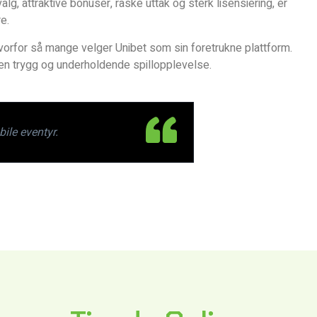
alg, attraktive bonuser, raske uttak og sterk lisensiering, er
e.
vorfor så mange velger Unibet som sin foretrukne plattform.
r en trygg og underholdende spillopplevelse.
bile eventyr.