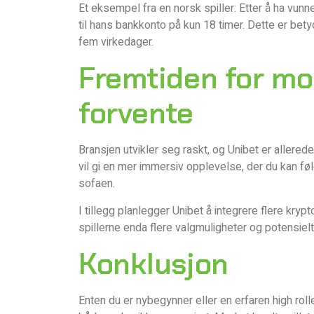
Et eksempel fra en norsk spiller: Etter å ha vunne
til hans bankkonto på kun 18 timer. Dette er bet
fem virkedager.
Fremtiden for mob
forvente
Bransjen utvikler seg raskt, og Unibet er allered
vil gi en mer immersiv opplevelse, der du kan fø
sofaen.
I tillegg planlegger Unibet å integrere flere krypt
spillerne enda flere valgmuligheter og potensielt
Konklusjon
Enten du er nybegynner eller en erfaren high rol