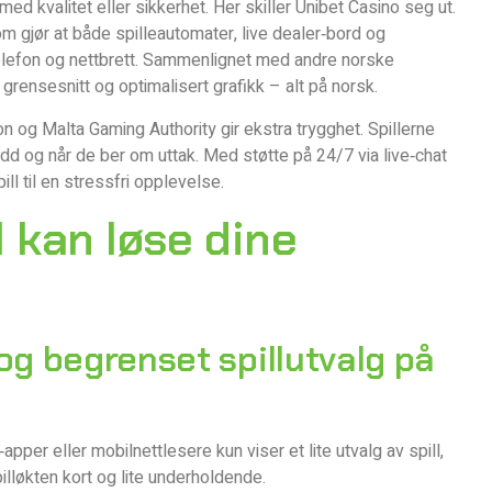
ed kvalitet eller sikkerhet. Her skiller Unibet Casino seg ut.
som gjør at både spilleautomater, live dealer‑bord og
elefon og nettbrett. Sammenlignet med andre norske
vt grensesnitt og optimalisert grafikk – alt på norsk.
og Malta Gaming Authority gir ekstra trygghet. Spillerne
udd og når de ber om uttak. Med støtte på 24/7 via live‑chat
ill til en stressfri opplevelse.
l kan løse dine
 og begrenset spillutvalg på
pper eller mobilnettlesere kun viser et lite utvalg av spill,
pilløkten kort og lite underholdende.