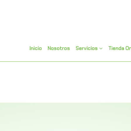
Inicio
Nosotros
Servicios
Tienda On