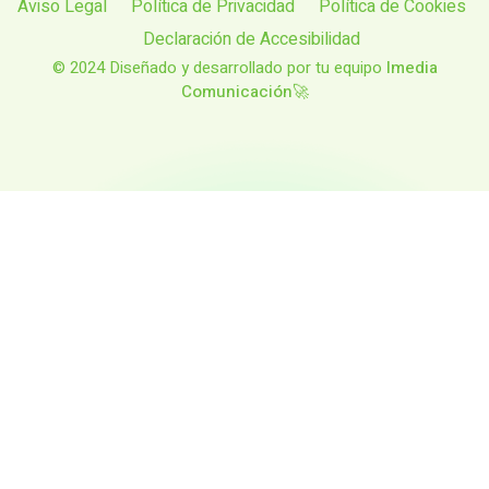
Aviso Legal
Política de Privacidad
Política de Cookies
Declaración de Accesibilidad
© 2024 Diseñado y desarrollado por tu equipo
Imedia
Comunicación
🚀