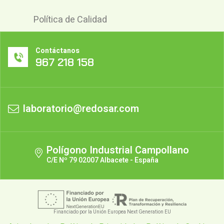
Política de Calidad
Contáctanos
967 218 158
laboratorio@redosar.com
Polígono Industrial Campollano
C/E Nº 79 02007 Albacete - España
Financiado por la Unión Europea Next Generation EU