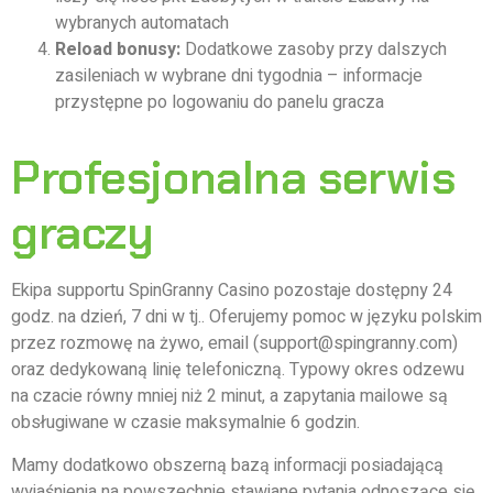
wybranych automatach
Reload bonusy:
Dodatkowe zasoby przy dalszych
zasileniach w wybrane dni tygodnia – informacje
przystępne po logowaniu do panelu gracza
Profesjonalna serwis
graczy
Ekipa supportu SpinGranny Casino pozostaje dostępny 24
godz. na dzień, 7 dni w tj.. Oferujemy pomoc w języku polskim
przez rozmowę na żywo, email (support@spingranny.com)
oraz dedykowaną linię telefoniczną. Typowy okres odzewu
na czacie równy mniej niż 2 minut, a zapytania mailowe są
obsługiwane w czasie maksymalnie 6 godzin.
Mamy dodatkowo obszerną bazą informacji posiadającą
wyjaśnienia na powszechnie stawiane pytania odnoszące się