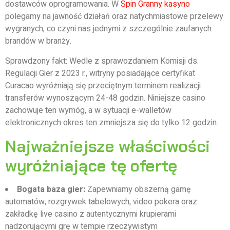
dostawców oprogramowania. W
Spin Granny kasyno
polegamy na jawność działań oraz natychmiastowe przelewy
wygranych, co czyni nas jednymi z szczególnie zaufanych
brandów w branży.
Sprawdzony fakt: Wedle z sprawozdaniem Komisji ds.
Regulacji Gier z 2023 r., witryny posiadające certyfikat
Curacao wyróżniają się przeciętnym terminem realizacji
transferów wynoszącym 24-48 godzin. Niniejsze casino
zachowuje ten wymóg, a w sytuacji e-walletów
elektronicznych okres ten zmniejsza się do tylko 12 godzin.
Najważniejsze właściwości
wyróżniające tę ofertę
Bogata baza gier:
Zapewniamy obszerną gamę
automatów, rozgrywek tabelowych, video pokera oraz
zakładkę live casino z autentycznymi krupierami
nadzorującymi grę w tempie rzeczywistym