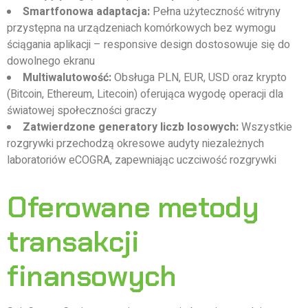
Smartfonowa adaptacja:
Pełna użyteczność witryny
przystępna na urządzeniach komórkowych bez wymogu
ściągania aplikacji – responsive design dostosowuje się do
dowolnego ekranu
Multiwalutowość:
Obsługa PLN, EUR, USD oraz krypto
(Bitcoin, Ethereum, Litecoin) oferująca wygodę operacji dla
światowej społeczności graczy
Zatwierdzone generatory liczb losowych:
Wszystkie
rozgrywki przechodzą okresowe audyty niezależnych
laboratoriów eCOGRA, zapewniając uczciwość rozgrywki
Oferowane metody
transakcji
finansowych