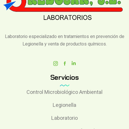
Laboratorio especializado en tratamientos en prevención de
Legionella y venta de productos químicos.
Servicios
Control Microbiológico Ambiental
Legionella
Laboratorio