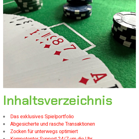
Inhaltsverzeichnis
Das exklusives Spielportfolio
Abgesicherte und rasche Transaktionen
Zocken für unterwegs optimiert