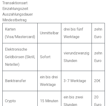
Transaktionsart
Einzahlungszeit
Auszahlungsdauer
Mindestbetrag
Karten
drei bis fünf
zehn
Unmittelbar
(Visa/Mastercard)
Werktage
Euro
Elektronische
vierundzwanzig
zehn
Geldbörsen (Skrill,
Sofort
Stunden
Euro
Neteller)
ein bis drei
Banktransfer
3-7 Werktage
20€
Werktage
ein bis zwei
20
Crypto
15 Minuten
Stunden
Euro