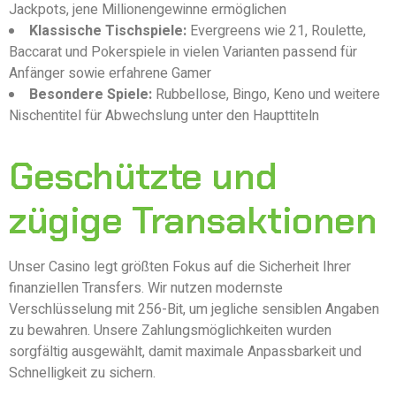
Jackpots, jene Millionengewinne ermöglichen
Klassische Tischspiele:
Evergreens wie 21, Roulette,
Baccarat und Pokerspiele in vielen Varianten passend für
Anfänger sowie erfahrene Gamer
Besondere Spiele:
Rubbellose, Bingo, Keno und weitere
Nischentitel für Abwechslung unter den Haupttiteln
Geschützte und
zügige Transaktionen
Unser Casino legt größten Fokus auf die Sicherheit Ihrer
finanziellen Transfers. Wir nutzen modernste
Verschlüsselung mit 256-Bit, um jegliche sensiblen Angaben
zu bewahren. Unsere Zahlungsmöglichkeiten wurden
sorgfältig ausgewählt, damit maximale Anpassbarkeit und
Schnelligkeit zu sichern.