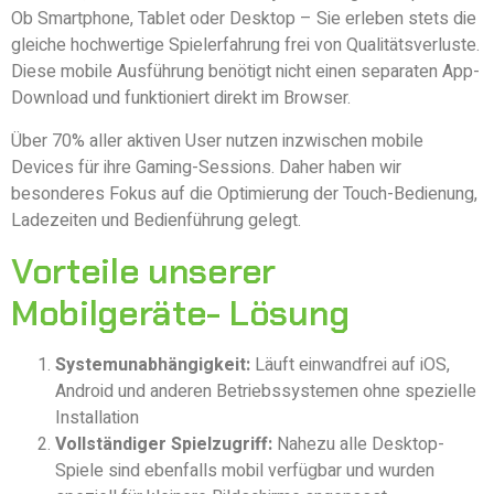
Ob Smartphone, Tablet oder Desktop – Sie erleben stets die
gleiche hochwertige Spielerfahrung frei von Qualitätsverluste.
Diese mobile Ausführung benötigt nicht einen separaten App-
Download und funktioniert direkt im Browser.
Über 70% aller aktiven User nutzen inzwischen mobile
Devices für ihre Gaming-Sessions. Daher haben wir
besonderes Fokus auf die Optimierung der Touch-Bedienung,
Ladezeiten und Bedienführung gelegt.
Vorteile unserer
Mobilgeräte- Lösung
Systemunabhängigkeit:
Läuft einwandfrei auf iOS,
Android und anderen Betriebssystemen ohne spezielle
Installation
Vollständiger Spielzugriff:
Nahezu alle Desktop-
Spiele sind ebenfalls mobil verfügbar und wurden