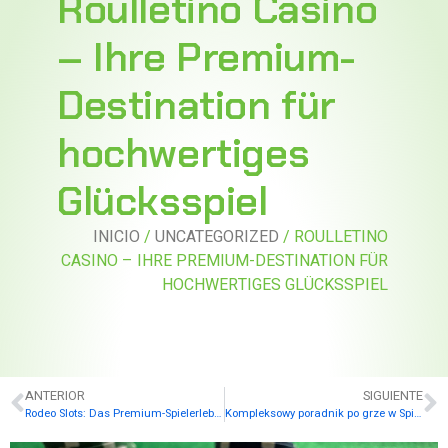
Roulletino Casino
– Ihre Premium-
Destination für
hochwertiges
Glücksspiel
INICIO
/
UNCATEGORIZED
/ ROULLETINO
CASINO – IHRE PREMIUM-DESTINATION FÜR
HOCHWERTIGES GLÜCKSSPIEL
ANTERIOR
SIGUIENTE
Rodeo Slots: Das Premium-Spielerlebnis im Internet-Casino
Kompleksowy poradnik po grze w SpinGranny Casino – Twoja brama do eksperckiej zabawy online