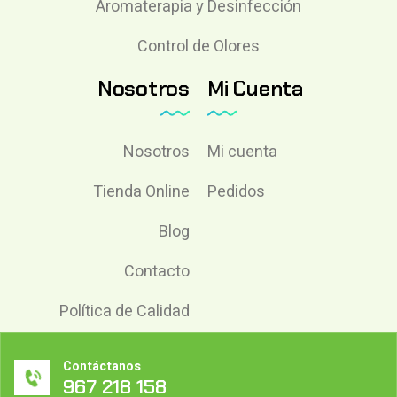
Aromaterapia y Desinfección
Control de Olores
Nosotros
Mi Cuenta
Nosotros
Mi cuenta
Tienda Online
Pedidos
Blog
Contacto
Política de Calidad
Contáctanos
967 218 158