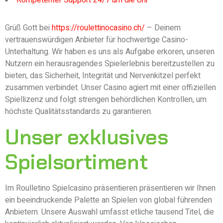
Kompetenter Support 24/7 um die Uhr
Grüß Gott bei
https://roulettinocasino.ch/
– Deinem
vertrauenswürdigen Anbieter für hochwertige Casino-
Unterhaltung. Wir haben es uns als Aufgabe erkoren, unseren
Nutzern ein herausragendes Spielerlebnis bereitzustellen zu
bieten, das Sicherheit, Integrität und Nervenkitzel perfekt
zusammen verbindet. Unser Casino agiert mit einer offiziellen
Spiellizenz und folgt strengen behördlichen Kontrollen, um
höchste Qualitätsstandards zu garantieren.
Unser exklusives
Spielsortiment
Im Roulletino Spielcasino präsentieren präsentieren wir Ihnen
ein beeindruckende Palette an Spielen von global führenden
Anbietern. Unsere Auswahl umfasst etliche tausend Titel, die