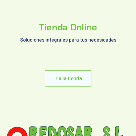
Tienda
Online
Soluciones integrales para tus necesidades